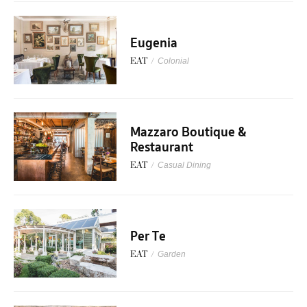
Eugenia
EAT
/
Colonial
Mazzaro Boutique &
Restaurant
EAT
/
Casual Dining
Per Te
EAT
/
Garden