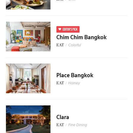
EDITOR'S PICK
Chim Chim Bangkok
EAT
/
Colorful
Place Bangkok
EAT
/
Homey
Clara
EAT
/
Fine Dining