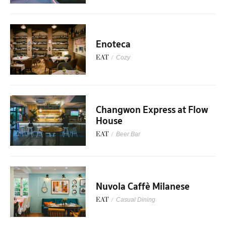
Enoteca
EAT
/
Cozy
Changwon Express at Flow
House
EAT
/
Beer Bar
Nuvola Caffè Milanese
EAT
/
Casual Dining