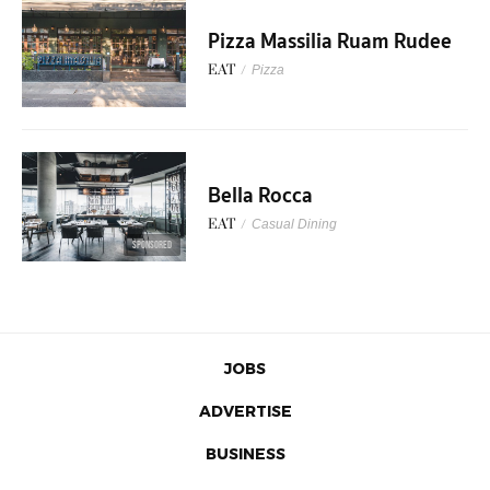
Pizza Massilia Ruam Rudee
EAT
/
Pizza
Bella Rocca
EAT
/
Casual Dining
SPONSORED
JOBS
ADVERTISE
BUSINESS