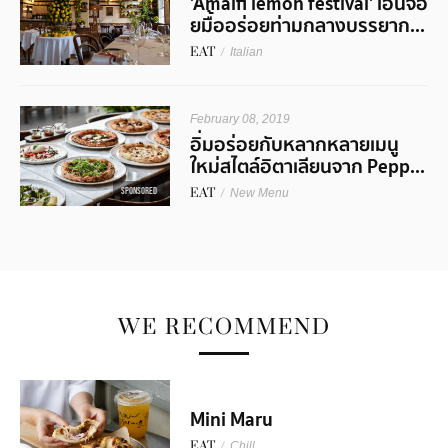
'Amalfi lemon festival' เอ็นจอ
ยมื้ออร่อยท่ามกลางบรรยาก...
EAT
/
Italian
February 08, 2019
อิ่มอร่อยกับหลากหลายเมนู
ใหม่สไตล์อิตาเลียนจาก Pepp...
EAT
/
SPONSORED
New Menu
WE RECOMMEND
Mini Maru
EAT
/
Chill