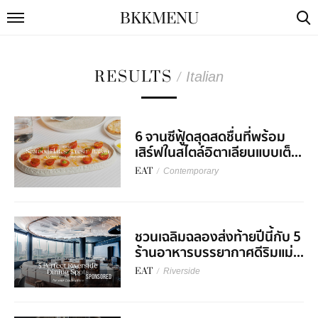
BKKMENU
RESULTS
/
Italian
6 จานซีฟู้ดสุดสดชื่นที่พร้อม
เสิร์ฟในสไตล์อิตาเลียนแบบเต็...
EAT
/
Contemporary
ชวนเฉลิมฉลองส่งท้ายปีนี้กับ 5
ร้านอาหารบรรยากาศดีริมแม่...
EAT
/
Riverside
SPONSORED