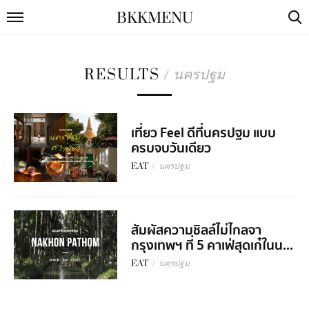
BKKMENU
RESULTS
/
นครปฐม
เที่ยว Feel ดีที่นครปฐม แบบ
ครบจบวันเดียว
EAT
/
นครปฐม
สัมผัสความชิลล์ไม่ไกลจา
กรุงเทพฯ ที่ 5 คาเฟ่สุดเก๋ในน...
EAT
/
นครปฐม