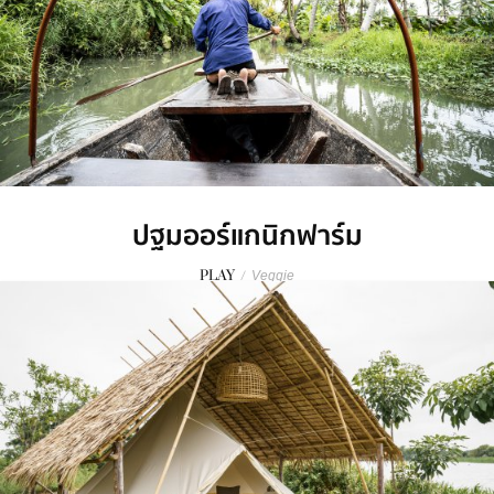
ปฐมออร์แกนิกฟาร์ม
PLAY
/
Veggie