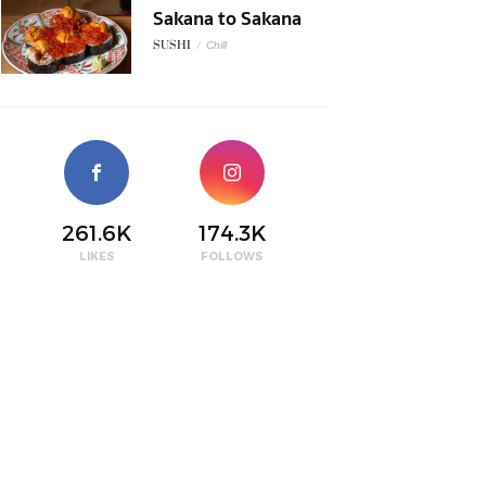
Sakana to Sakana
SUSHI
/
Chill
261.6K
174.3K
LIKES
FOLLOWS