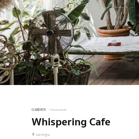
GARDEN
/
Homemade
Whispering Cafe
นครปฐม