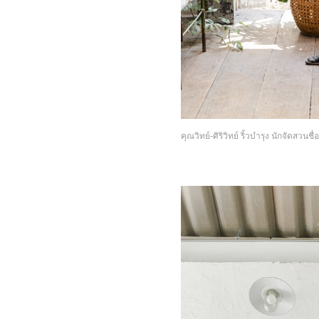
คุณวิทย์-ศิริวิทย์ ริ้วบำรุง นักจัดสว