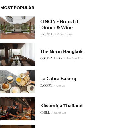
MOST POPULAR
CINCIN - Brunch l
Dinner & Wine
BRUNCH
/
Glasshouse
The Norm Bangkok
COCKTAIL BAR
/
Rooftop Bar
La Cabra Bakery
BAKERY
/
Coffee
Kiwamiya Thailand
CHILL
/
Hamburg