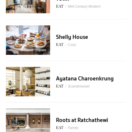
EAT
/
Mid-Century Modern
Shelly House
EAT
/
Cozy
SPONSORED
Ayatana Charoenkrung
EAT
/
Scandinavian
Roots at Ratchathewi
EAT
/
Family