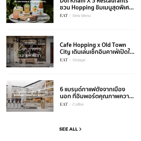
Doi Kham X 5 Restaurants
ชวน Hopping ชิมเมนูสุดพิเศ...
EAT
/
New Menu
SPONSORED
Cafe Hopping x Old Town
City เดินเล่นเช็กอินคาเฟ่เปิดใ...
EAT
/
Vintage
6 แบรนด์กาแฟดังจากเมือง
นอก ที่อิมพอร์ตคุณภาพควา...
EAT
/
Coffee
SEE ALL