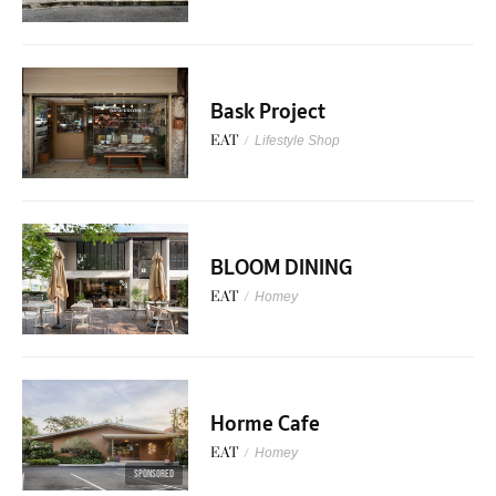
Bask Project
EAT
/
Lifestyle Shop
BLOOM DINING
EAT
/
Homey
Horme Cafe
EAT
/
Homey
SPONSORED