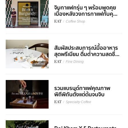
จิบกาแฟกรุ่น ๆ พร้อมพูดคุย
เบื้องหลังวงการกาแฟกับคุ...
EAT
/
Coffee Shop
สัมผัสประสบการณ์มื้ออาหาร
สุดพรีเมียม ดื่มด่ำความสดชื่...
EAT
/
Fine Dining
SPONSORED
รวมแบรนด์กาแฟคุณภาพ
พิถีพิถันตั้งแต่ต้นจนจิบ
EAT
/
Specialty Coffee