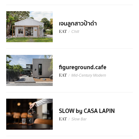
เจนลูกสาวป้าดำ
EAT
/
Chill
figureground.cafe
EAT
/
Mid-Century Modern
SLOW by CASA LAPIN
EAT
/
Slow Bar