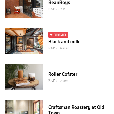
BeanBoys
EAT
/
Cafe
EDITOR'S PICK
Black and milk
EAT
/
Dessert
Roller Cofster
EAT
/
Coffee
Craftsman Roastery at Old
Town