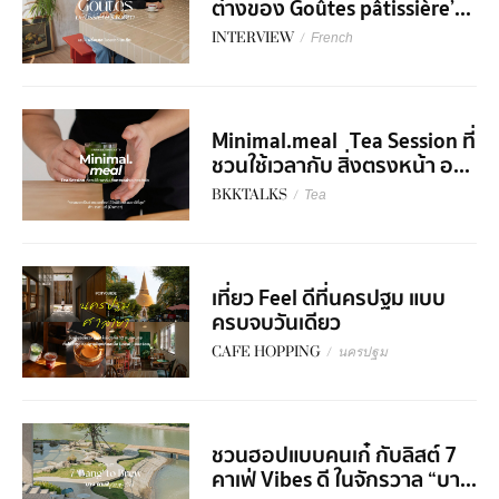
ต่างของ Goûtes pâtissière’...
INTERVIEW
/
French
Minimal.meal Tea Session ที่
ชวนใช้เวลากับ สิ่งตรงหน้า อ...
BKKTALKS
/
Tea
เที่ยว Feel ดีที่นครปฐม แบบ
ครบจบวันเดียว
CAFE HOPPING
/
นครปฐม
ชวนฮอปแบบคนเก๋ กับลิสต์ 7
คาเฟ่ Vibes ดี ในจักรวาล “บา...