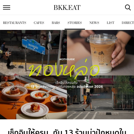
BKK
.
EAT
RESTAURANTS
CAFES
BARS
STORIES
NEWS
LIST
DIREC
เช็กอินให้ครบ กับ 13 ร้านน่าปักหมุดใน