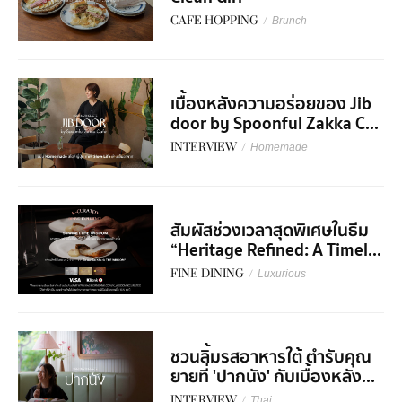
CAFE HOPPING
/
Brunch
เบื้องหลังความอร่อยของ Jib
door by Spoonful Zakka C...
INTERVIEW
/
Homemade
สัมผัสช่วงเวลาสุดพิเศษในธีม
“Heritage Refined: A Timel...
FINE DINING
/
Luxurious
ชวนลิ้มรสอาหารใต้ ตำรับคุณ
ยายที่ 'ปากนัง' กับเบื้องหลัง...
INTERVIEW
/
Thai