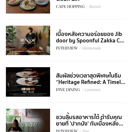
CAFE HOPPING
/
Brunch
เบื้องหลังความอร่อยของ Jib
door by Spoonful Zakka C...
INTERVIEW
/
Homemade
สัมผัสช่วงเวลาสุดพิเศษในธีม
“Heritage Refined: A Timel...
FINE DINING
/
Luxurious
ชวนลิ้มรสอาหารใต้ ตำรับคุณ
ยายที่ 'ปากนัง' กับเบื้องหลัง...
INTERVIEW
/
Thai