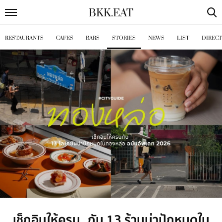
BKK
.
EAT
RESTAURANTS
CAFES
BARS
STORIES
NEWS
LIST
DIREC
เช็กอินให้ครบ กับ 13 ร้านน่าปักหมุดใน