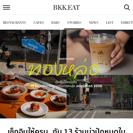
BKK
.
EAT
RESTAURANTS
CAFES
BARS
STORIES
NEWS
LIST
DIREC
เช็กอินให้ครบ กับ 13 ร้านน่าปักหมุดใน