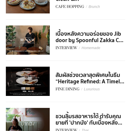
CAFE HOPPING
/
Brunch
เบื้องหลังความอร่อยของ Jib
door by Spoonful Zakka C...
INTERVIEW
/
Homemade
สัมผัสช่วงเวลาสุดพิเศษในธีม
“Heritage Refined: A Timel...
FINE DINING
/
Luxurious
ชวนลิ้มรสอาหารใต้ ตำรับคุณ
ยายที่ 'ปากนัง' กับเบื้องหลัง...
INTERVIEW
/
Thai