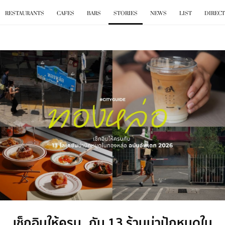
BKK
.
EAT
RESTAURANTS
CAFES
BARS
STORIES
NEWS
LIST
DIREC
เช็กอินให้ครบ กับ 13 ร้านน่าปักหมุดใน