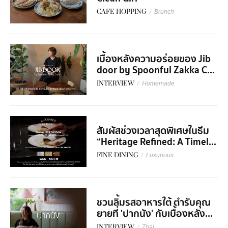
CAFE HOPPING
/
Brunch
เบื้องหลังความอร่อยของ Jib
door by Spoonful Zakka C...
INTERVIEW
/
Homemade
สัมผัสช่วงเวลาสุดพิเศษในธีม
“Heritage Refined: A Timel...
FINE DINING
/
Luxurious
ชวนลิ้มรสอาหารใต้ ตำรับคุณ
ยายที่ 'ปากนัง' กับเบื้องหลัง...
INTERVIEW
/
Thai