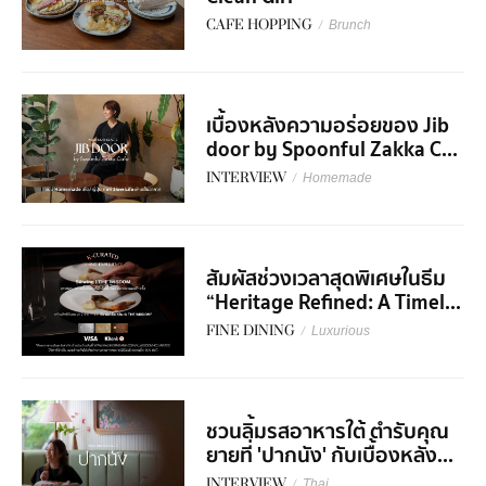
CAFE HOPPING
/
Brunch
เบื้องหลังความอร่อยของ Jib
door by Spoonful Zakka C...
INTERVIEW
/
Homemade
สัมผัสช่วงเวลาสุดพิเศษในธีม
“Heritage Refined: A Timel...
FINE DINING
/
Luxurious
ชวนลิ้มรสอาหารใต้ ตำรับคุณ
ยายที่ 'ปากนัง' กับเบื้องหลัง...
INTERVIEW
/
Thai