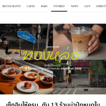
BKK
.
EAT
RESTAURANTS
CAFES
BARS
STORIES
NEWS
LIST
DIREC
เช็กอินให้ครบ กับ 13 ร้านน่าปักหมุดใน