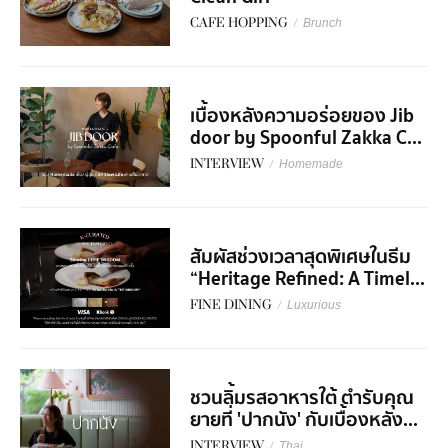
CAFE HOPPING
/
Brunch
เบื้องหลังความอร่อยของ Jib
door by Spoonful Zakka C...
INTERVIEW
/
Homemade
สัมผัสช่วงเวลาสุดพิเศษในธีม
“Heritage Refined: A Timel...
FINE DINING
/
Luxurious
ชวนลิ้มรสอาหารใต้ ตำรับคุณ
ยายที่ 'ปากนัง' กับเบื้องหลัง...
INTERVIEW
/
Thai