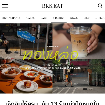
BKK
.
EAT
RESTAURANTS
CAFES
BARS
STORIES
NEWS
LIST
DIREC
เช็กอินให้ครบ กับ 13 ร้านน่าปักหมุดใน