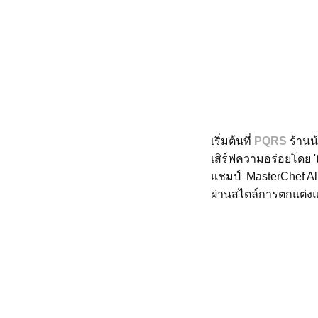
เริ่มต้นที่
PQRS
ร้านน
เสิร์ฟความอร่อยโดย '
แชมป์ MasterChef All 
ผ่านสไตล์การตกแต่งแ