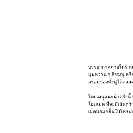
บรรยากาศภายในร้านเป
มุมหวาน ๆ สีชมพู หรือ
อร่อยของทั้งคู่ได้ตลอด
โดยเมนูแนะนำครั้งนี้
โฮมเมด ที่จะมีเส้นกว
เมดหอมกลิ่นใบโหระพา