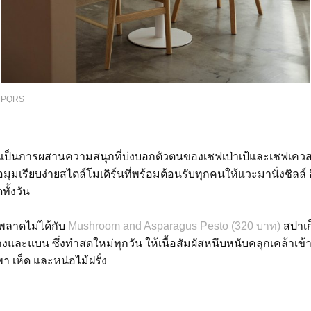
PQRS
็นการผสานความสนุกที่บ่งบอกตัวตนของเชฟเป่าเป้และเชฟเควสต์เ
มุมเรียบง่ายสไตล์โมเดิร์นที่พร้อมต้อนรับทุกคนให้แวะมานั่งชิลล์
ทั้งวัน
 พลาดไม่ได้กับ
Mushroom and Asparagus Pesto (320 บาท)
สปาเก
้างและแบน ซึ่งทำสดใหม่ทุกวัน ให้เนื้อสัมผัสหนึบหนับคลุกเคล้าเ
 เห็ด และหน่อไม้ฝรั่ง