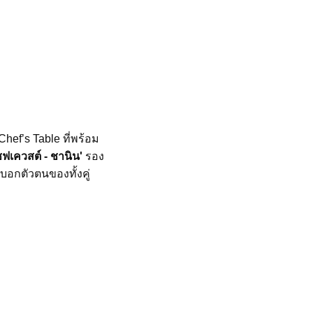
hef’s Table ที่พร้อม
ชฟเควสต์ - ชานิน'
รอง
งบอกตัวตนของทั้งคู่