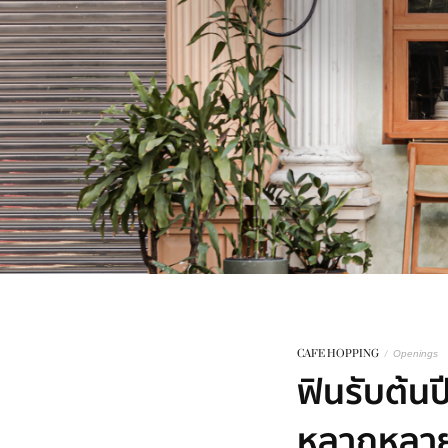
CAFE HOPPING
/
Openings
ฟินรับต้นป
หลากหลาย