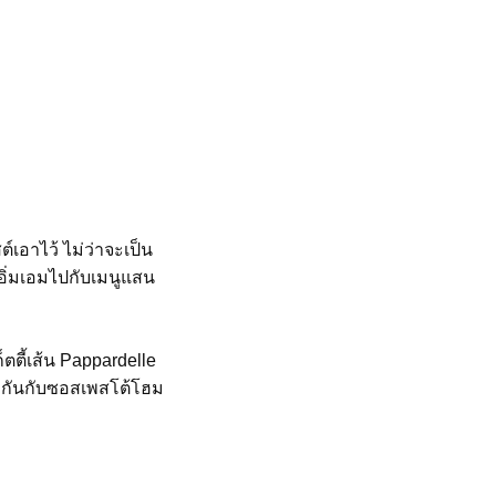
อาไว้ ไม่ว่าจะเป็น
 อิ่มเอมไปกับเมนูแสน
็ตตี้เส้น Pappardelle
ข้ากันกับซอสเพสโต้โฮม