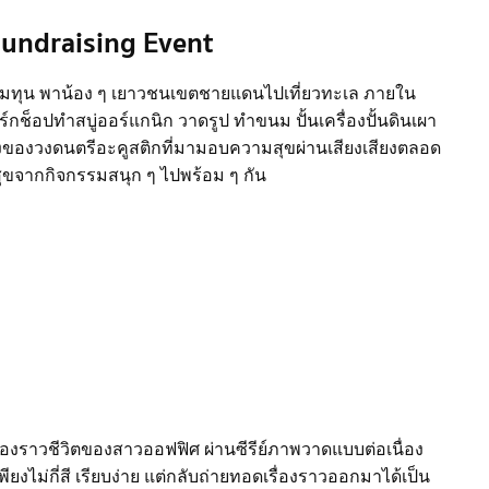
Fundraising Event
ระดมทุน พาน้อง ๆ เยาวชนเขตชายแดนไปเที่ยวทะเล ภายใน
ิร์กช็อปทำสบู่ออร์แกนิก วาดรูป ทำขนม ปั้นเครื่องปั้นดินเผา
งของวงดนตรีอะคูสติกที่มามอบความสุขผ่านเสียงเสียงตลอด
วามสุขจากกิจกรรมสนุก ๆ ไปพร้อม ๆ กัน
องราวชีวิตของสาวออฟฟิศ ผ่านซีรีย์ภาพวาดแบบต่อเนื่อง
เพียงไม่กี่สี เรียบง่าย แต่กลับถ่ายทอดเรื่องราวออกมาได้เป็น