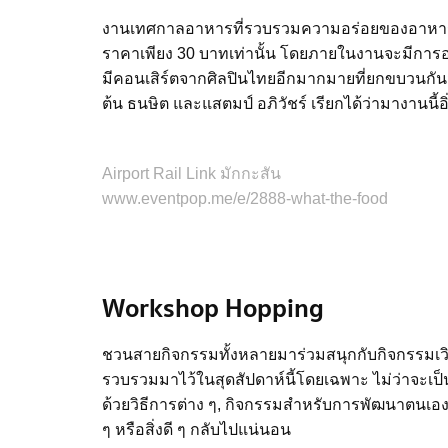
งานเทศกาลอาหารที่รวบรวมความอร่อยของอาหาร
ราคาเพียง 30 บาทเท่านั้น โดยภายในงานจะมีการออก
มีคอนเสิร์ตจากศิลปินไทยอีกมากมายที่ยกขบวนกันม
ต้น ธนษิต และแสตมป์ อภิวัชร์ เรียกได้ว่ามางานนี
Airport Rail Link มักกะสัน
www.eventpop.me/e/2888-what-the-food
Workshop Hopping
ชวนสายกิจกรรมทั้งหลายมาร่วมสนุกกับกิจกรรมเว
รวบรวมมาไว้ในสุดสัปดาห์นี้โดยเฉพาะ ไม่ว่าจะเป็
ด้วยวิธีการต่าง ๆ, กิจกรรมสำหรับการพัฒนาตนเอง แล
ๆ หรือสิ่งดี ๆ กลับไปแน่นอน