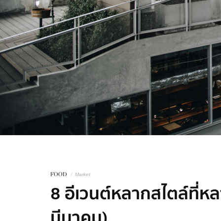
FOOD
/
Market
8 อีเวนต์หลากสไตล์ที่
มีนาคม)