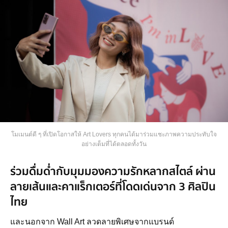
โมเมนต์ดี ๆ ที่เปิดโอกาสให้ Art Lovers ทุกคนได้มาร่วมแชะภาพความประทับใจ
อย่างเต็มที่ได้ตลอดทั้งวัน
ร่วมดื่มด่ำกับมุมมองความรักหลากสไตล์ ผ่าน
ลายเส้นและคาแร็กเตอร์ที่โดดเด่นจาก 3 ศิลปิน
ไทย
และนอกจาก Wall Art ลวดลายพิเศษจากแบรนด์