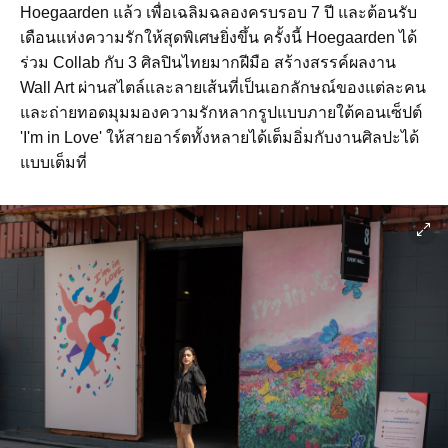
Hoegaarden แล้ว เพื่อเฉลิมฉลองครบรอบ 7 ปี และต้อนรับ
เดือนแห่งความรักให้สุดพิเศษยิ่งขึ้น ครั้งนี้ Hoegaarden ได้
ร่วม Collab กับ 3 ศิลปินไทยมากฝีมือ สร้างสรรค์ผลงาน
Wall Art ผ่านสไตล์และลายเส้นที่เป็นเอกลักษณ์ของแต่ละคน
และถ่ายทอดมุมมองความรักหลากรูปแบบภายใต้คอนเซ็ปต์
'I'm in Love' ให้สายอาร์ตทั้งหลายได้เต็มอิ่มกับงานศิลปะได้
แบบเต็มที่