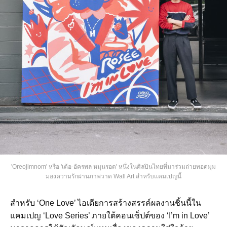
'Oreojimnom' หรือ 'เต้อ-อัครพล หมุนรอด' หนึ่งในศิลปินไทยที่มาร่วมถ่ายทอดมุม
มองความรักผ่านภาพวาด Wall Art สำหรับแคมเปญนี้
สำหรับ ‘One Love’ ไอเดียการสร้างสรรค์ผลงานชิ้นนี้ใน
แคมเปญ ‘Love Series’ ภายใต้คอนเซ็ปต์ของ ‘I’m in Love’