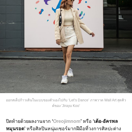
ออกสเต็ปก้าวเดินในแบบของตัวเองไปกับ ‘Let’s Dance’ ภาพวาด Wall Art สุดคิว
ต์ของ 'Jirayu Koo'
ปิดท้ายด้วยผลงานจาก
‘
Oreojimnom
’
หรือ
‘เต้อ-อัครพล
หมุนรอด’
หรือศิลปินหนุ่มเซอร์มากฝีมือที่วงการศิลปะต่าง