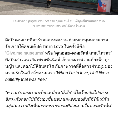
แวะมาถ่ายรูปคู่กับ Wall Art สวย ๆ ผลงานศิลปินที่คุณชื่นชอบอย่างของ
‘Give.me.museums’ กันได้ภายในงาน
ศิลปินคนแรกที่มาร่วมแสดงผลงาน ถ่ายทอดมุมมองความ
รัก ภายใต้คอนเซ็ปต์ I’m in Love ในครั้งนี้คือ
‘
Give.me.museums’
หรือ
‘คุณออย–คนธรัตน์ เตชะไตรศร’
ศิลปินสาวแนวอิมเพรสชั่นนิสม์ เจ้าของภาพวาดท้องฟ้า ทุ่ง
หญ้า และดอกไม้สีสันสดใส กับภาพวาดที่สื่อสารผ่านมุมมอง
ความรักในสไตล์ของเธอว่า
‘When I‘m in love, I felt like a
butterfly that was free.’
“ความรักของเราเปรียบเหมือน ‘ผีเสื้อ’ ที่ได้โบยบินไปอย่าง
อิสระกับดอกไม้ที่ตัวเองชื่นชอบ และยังมอบสิ่งที่ดีให้แก่กัน
อยู่เสมอ เราถึงเห็นภาพบรรยากาศที่สวยงามในความรักนั้น”