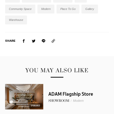
Community Space
Modern
Place To Go
Gallery
Warehouse
SHARE
YOU MAY ALSO LIKE
ADAM Flagship Store
SHOWROOM
/
Modern
SPONSORED