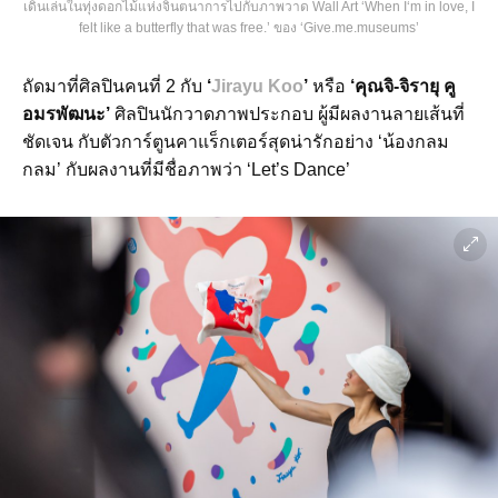
เดินเล่นในทุ่งดอกไม้แห่งจินตนาการไปกับภาพวาด Wall Art ‘When I‘m in love, I
felt like a butterfly that was free.’ ของ ‘Give.me.museums’
ถัดมาที่ศิลปินคนที่ 2 กับ
‘
Jirayu Koo
’
หรือ
‘คุณจิ-จิรายุ คู
อมรพัฒนะ’
ศิลปินนักวาดภาพประกอบ ผู้มีผลงานลายเส้นที่
ชัดเจน กับตัวการ์ตูนคาแร็กเตอร์สุดน่ารักอย่าง ‘น้องกลม
กลม’ กับผลงานที่มีชื่อภาพว่า ‘Let’s Dance’