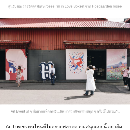
ลุ้นรับของรางวัลสุดพิเศษ rosée I’m in Love Boxset จาก Hoegaarden rosèe
Art Event เก๋ ๆ ที่อยากแท็กคนอินเลิฟมาร่วมกิจกรรมสนุก ๆ ครั้งนี้ไปด้วยกัน
Art Lovers คนไหนที่ไม่อยากพลาดความสนุกแบบนี้ อย่าลืม