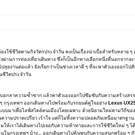
ี่ต้องใช้ชีวิตตามกิจวัตรประจำวัน คงเป็นเรื่องน่าเบื่อสำหรับหลา
านการท่องเที่ยวเดินทาง ซึ่งก็เป็นอีกทางเลือกหนึ่งที่นอกจากจะ
ลุยงานต่อแล้ว ยังเรียกว่าเป็นช่วงเวลาดี ๆ ที่จะพาตัวเองออกไป
อในชีวิตประจำวัน
อกลาความซ้ำซาก แล้วพาตัวเองออกไปซึมซับกับความสร้างสร
อบ ๆ กรุงเทพฯ ออกเดินทางไปพร้อมกับรถยนต์คู่ใจอย่าง
Lexus UX2
กแบบมาเพื่อไลฟ์สไตล์คนเมืองโดยเฉพาะ ด้วยนิยามใหม่ตามวิถีของ 
นความปราดเปรียว เร้าใจ แต่ก็ไม่ทิ้งความปลอดภัยเหนือมาตรฐาน
ร้อมให้เราได้เดินทางไปเจอกับความท้าทายและการใช้ชีวิตใหม่ ๆ ได้ทุ
ไหนในกรุงเทพฯ บ้าง... ออกเดินทางไปค้นพบกับความสนุกพร้อม ๆ กั