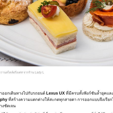
วานสไตล์ฝรั่งเศส จากร้าน Lady L
้เราออกเดินทางไปกับรถยนต์
Lexus UX
ที่มีครบทั้งฟังก์ชันล้ำยุคแ
ophy
ที่สร้างความแตกต่างให้สะกดทุกสายตา การออกแบบจึงเรียกได
างชัดเจน