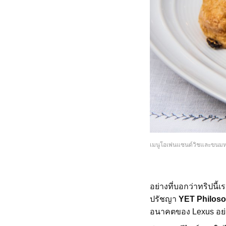
เมนูโอเพ่นแซนด์วิชและขนมห
อย่างที่บอกว่าทริปนี
ปรัชญา
YET Philos
อนาคตของ Lexus อย่