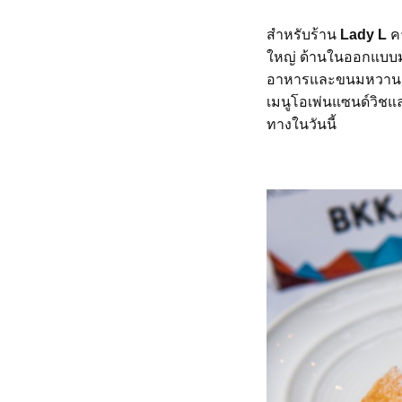
สำหรับร้าน
Lady L
คา
ใหญ่ ด้านในออกแบบมา
อาหารและขนมหวานสไต
เมนูโอเพ่นแซนด์วิชแ
ทางในวันนี้