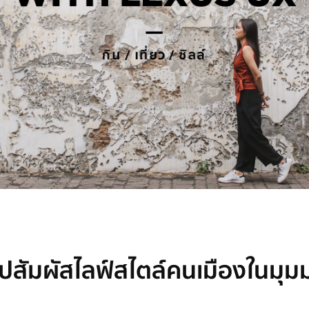
นไปสัมผัสไลฟ์สไตล์คนเมืองในมุม