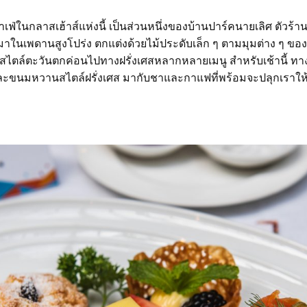
เฟ่ในกลาสเฮ้าส์แห่งนี้ เป็นส่วนหนึ่งของบ้านปาร์คนายเลิศ ตัวร้า
ในเพดานสูงโปร่ง ตกแต่งด้วยไม้ประดับเล็ก ๆ ตามมุมต่าง ๆ ของร
ล์ตะวันตกค่อนไปทางฝรั่งเศสหลากหลายเมนู สำหรับเช้านี้ ทางร
ละขนมหวานสไตล์ฝรั่งเศส มากับชาและกาแฟที่พร้อมจะปลุกเราให้