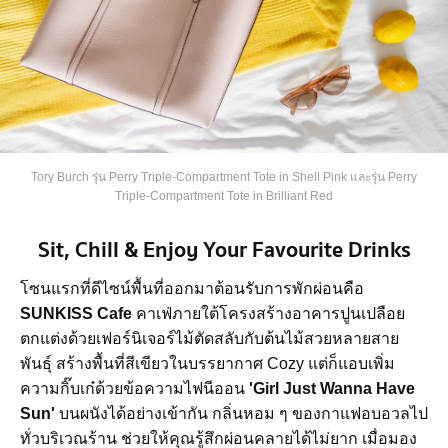
Tory Burch รุ่น Perry Triple-Compartment Tote in Shell Pink และรุ่น Perry
Triple-Compartment Tote in Brilliant Red
Sit, Chill & Enjoy Your Favourite Drinks
โซนแรกที่ดีไซน์พื้นที่ออกมาต้อนรับการพักผ่อนคือ
SUNKISS Cafe
คาเฟ่ภายใต้โครงสร้างอาคารปูนเปลือย
ตกแต่งด้วยเฟอร์นิเจอร์ไม้ตัดสลับกับต้นไม้สวยหลายสาย
พันธุ์ สร้างพื้นที่สีเขียวในบรรยากาศ Cozy แต่ก็แอบเพิ่ม
ความกิ๊บเก๋ด้วยข้อความไฟนีออน
'Girl Just Wanna Have
Sun'
บนผนังได้อย่างเข้ากัน กลิ่นหอม ๆ ของกาแฟอบอวลไป
ทั่วบริเวณร้าน ช่วยให้คุณรู้สึกผ่อนคลายได้ไม่ยาก เมื่อมอง