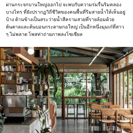
ผ่านกระจกบานใหญ่ออกไป จะพบกับความร่มรื่นริมคลอง
บางไทร ที่ยังปรากฏวิถีชีวิตของคนพื้นที่ริมสายน้ำให้เห็นอยู่
บ้าง ด้านข้างเป็นสระว่ายน้ำสีครามสวยที่รายล้อมด้วย
ต้นตาลและต้นบอนกระดาษกอใหญ่ เป็นอีกหนึ่งมุมเก๋ที่สาว
ๆ ไม่พลาด โพสท่าถ่ายภาพลงโซเชียล