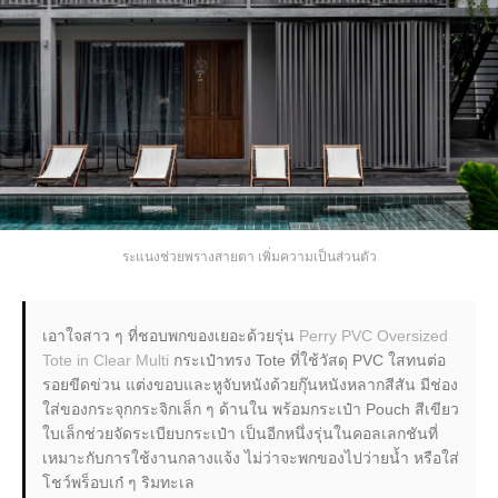
ระแนงช่วยพรางสายตา เพิ่มความเป็นส่วนตัว
เอาใจสาว ๆ ที่ชอบพกของเยอะด้วยรุ่น
Perry PVC Oversized
Tote in Clear Multi
กระเป๋าทรง Tote ที่ใช้วัสดุ PVC ใสทนต่อ
รอยขีดข่วน แต่งขอบและหูจับหนังด้วยกุ๊นหนังหลากสีสัน มีช่อง
ใส่ของกระจุกกระจิกเล็ก ๆ ด้านใน พร้อมกระเป๋า Pouch สีเขียว
ใบเล็กช่วยจัดระเบียบกระเป๋า เป็นอีกหนึ่งรุ่นในคอลเลกชันที่
เหมาะกับการใช้งานกลางแจ้ง ไม่ว่าจะพกของไปว่ายน้ำ หรือใส่
โชว์พร็อบเก๋ ๆ ริมทะเล