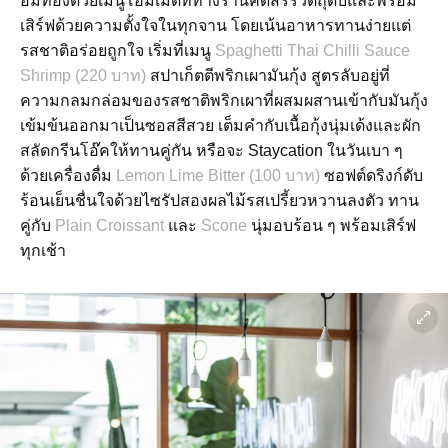
อิ่มท้องด้วยเมนูโฮมเมดที่ทางร้านคัดสรรวัตถุดิบและพร้อม
เสิร์ฟด้วยความตั้งใจในทุกจาน โดยเน้นอาหารทานง่ายแต่
รสชาติอร่อยถูกใจ เริ่มที่เมนู
Spaghetti Thai Chilli Sauce
Shrimp (220 บาท)
สปาเก็ตตีพริกเผามันกุ้ง สูตรลับอยู่ที่
ความกลมกล่อมของรสชาติพริกเผาที่ผสมผสานเข้ากับมันกุ้ง
เข้มข้นออกมาเป็นซอสสีสวย เต็มคำกับเนื้อกุ้งนุ่มเด้งและผัก
สลัดกรีนโอ๊คให้ทานคู่กัน หรือจะ Staycation ในวันเบา ๆ
ด้วยเครื่องดื่ม
Lemon Lime Bitter (100 บาท)
ซอฟต์ดริงก์ดับ
ร้อนเย็นชื่นใจด้วยไซรัปสองผลไม้รสเปรี้ยวหวานลงตัว ทาน
คู่กับ
Plain Croissant
และ
Scone
นุ่มอบร้อน ๆ พร้อมเสิร์ฟ
ทุกเช้า