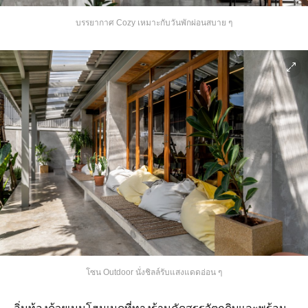
บรรยากาศ Cozy เหมาะกับวันพักผ่อนสบาย ๆ
โซน Outdoor นั่งชิลล์รับแสงแดดอ่อน ๆ