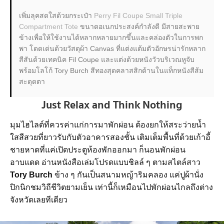
เพิ่มลุคสดใสด้วยกระเป๋า
Perry Fil Coupe Small Triple
Compartment Tote
ขนาดอเนกประสงค์กำลังดี มีสายสะพาย
ข้างเพื่อให้ใช้งานได้หลากหลายมากขึ้นและคล่องตัวในการพก
พา โดดเด่นด้วยวัสดุผ้า Canvas ที่แต่งแต้มตัวอักษรน่ารักหลาก
สีสันด้วยเทคนิค Fil Coupe และแต่งด้วยหนังวัวบริเวณหูจับ
พร้อมโลโก้ Tory Burch สีทองสุดคลาสสิกด้านในแท็กหนังสีส้ม
สะดุดตา
Just Relax and Think Nothing
มุมไฮไลต์ที่ควรค่าแก่การมาพักผ่อน ต้องยกให้สระว่ายน้ำ
ใสสีสวยที่ยาวรับกับตัวอาคารสองชั้น เติมเต็มพื้นที่ด้วยเก้าอี้
ชายหาดที่แค่เปิดประตูห้องพักออกมา ก็นอนพักผ่อน
อาบแดด อ่านหนังสือเล่มโปรดแบบชิลล์ ๆ ตามสไตล์สาว
Tory Burch
ข้าง ๆ กันเป็นสนามหญ้าริมคลอง แค่ปูผ้านั่ง
ปิกนิกชมวิถีชีวิตยามเย็น เท่านี้ก็เหมือนไปพักผ่อนไกลถึงต่าง
จังหวัดเลยทีเดียว