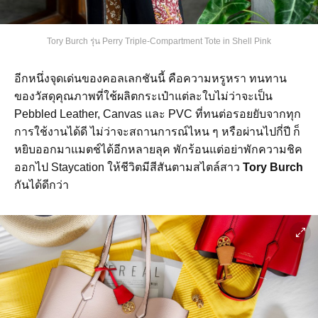
Tory Burch รุ่น Perry Triple-Compartment Tote in Shell Pink
อีกหนึ่งจุดเด่นของคอลเลกชันนี้ คือความหรูหรา ทนทาน
ของวัสดุคุณภาพที่ใช้ผลิตกระเป๋าแต่ละใบไม่ว่าจะเป็น
Pebbled Leather, Canvas และ PVC ที่ทนต่อรอยยับจากทุก
การใช้งานได้ดี ไม่ว่าจะสถานการณ์ไหน ๆ หรือผ่านไปกี่ปี ก็
หยิบออกมาแมตช์ได้อีกหลายลุค พักร้อนแต่อย่าพักความชิค
ออกไป Staycation ให้ชีวิตมีสีสันตามสไตล์สาว
Tory Burch
กันได้ดีกว่า