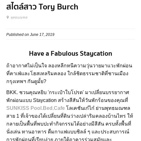
สไตล์สาว Tory Burch
พุทธมณฑล
Published on June 17, 2019
Have a Fabulous Staycation
ถ้าอากาศไม่เป็นใจ ลองหลีกหนีความวุ่นวายมาแวะพักผ่อน
ที่คาเฟ่และโฮสเทลริมคลอง ใกล้ชิดธรรมชาติที่ชานเมือง
กรุงเทพฯ กันดูมั้ย?
BKK. ชวนคุณหยิบ 'กระเป๋าใบโปรด' มาเปลี่ยนบรรยากาศ
พักผ่อนแบบ Staycation สร้างสีสันให้วันพักร้อนของคุณที่
SUNKISS Pool.Bed.Cafe
โลเคชันเก๋ไก๋ ย่านพุทธมณฑล
สาย 1 ที่เจ้าของได้เปลี่ยนที่ดินว่างเปล่าริมคลองบ้านไทร ให้
กลายเป็นพื้นที่พบปะทำกิจกรรมได้อย่างมีสีสัน ครบทั้งพื้นที่
นั่งเล่น ทานอาหาร ดื่มกาแฟแบบชิลล์ ๆ และประสบการณ์
การพักผ่อนที่เรียบง่าย ภายใต้อาคารร่วมสมัยและ