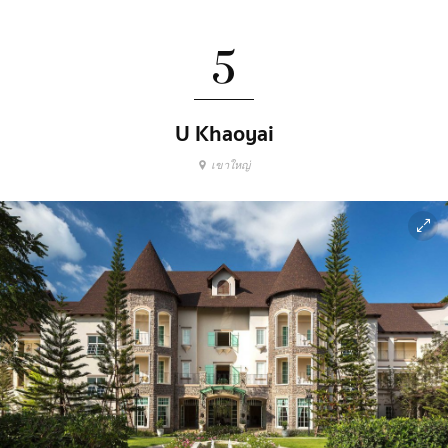
5
U Khaoyai
เขาใหญ่