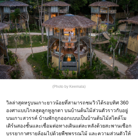
(Photo by Keemala)
วิลล่าสุดหรูบนเกาะยาวน้อยที่สามารถชมวิวได้รอบทิศ 360
องศาแบบไกลสุดลูกหูลูกตา บนบ้านต้นไม้ส่วนตัวราวกับอยู่
บนเกาะสวรรค์ บ้านพักถูกออกแบบเป็นบ้านต้นไม้สไตล์โม
เดิร์นสองชั้นและเชื่อมต่อทางเดินแต่ละหลังด้วยสะพานเชือก
บรรยากาศรายล้อมไปด้วยพืชพรรณไม้ และความส่วนตัวให้