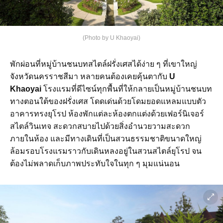
(Photo by U Khaoyai)
พักผ่อนที่หมู่บ้านชนบทสไตล์ฝรั่งเศสได้ง่าย ๆ ที่เขาใหญ่
จังหวัดนครราชสีมา หลายคนต้องเคยคุ้นตากับ
U
Khaoyai
โรงแรมที่ดีไซน์ทุกพื้นที่ให้กลายเป็นหมู่บ้านชนบท
ทางตอนใต้ของฝรั่งเศส โดดเด่นด้วยโดมยอดแหลมแบบตัว
อาคารทรงยุโรป ห้องพักแต่ละห้องตกแต่งด้วยเฟอร์นิเจอร์
สไตล์วินเทจ สะดวกสบายไปด้วยสิ่งอำนวยวามสะดวก
ภายในห้อง และมีทางเดินที่เป็นสวนธรรมชาติขนาดใหญ่
ล้อมรอบโรงแรมราวกับเดินหลงอยู่ในสวนสไตล์ยุโรป จน
ต้องไม่พลาดเก็บภาพประทับใจในทุก ๆ มุมแน่นอน