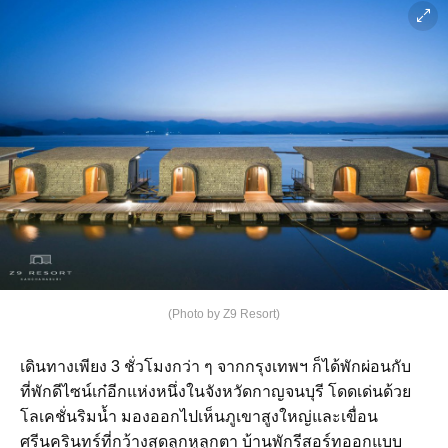
(Photo by Z9 Resort)
เดินทางเพียง 3 ชั่วโมงกว่า ๆ จากกรุงเทพฯ ก็ได้พักผ่อนกับ
ที่พักดีไซน์เก๋อีกแห่งหนึ่งในจังหวัดกาญจนบุรี โดดเด่นด้วย
โลเคชั่นริมน้ำ มองออกไปเห็นภูเขาสูงใหญ่และเขื่อน
ศรีนครินทร์ที่กว้างสุดลูกหูลูกตา บ้านพักรีสอร์ทออกแบบ