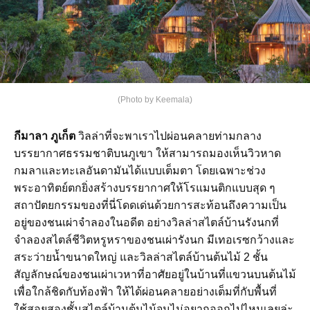
(Photo by Keemala)
กีมาลา ภูเก็ต
วิลล่าที่จะพาเราไปผ่อนคลายท่ามกลาง
บรรยากาศธรรมชาติบนภูเขา ให้สามารถมองเห็นวิวหาด
กมลาและทะเลอันดามันได้แบบเต็มตา โดยเฉพาะช่วง
พระอาทิตย์ตกยิ่งสร้างบรรยากาศให้โรแมนติกแบบสุด ๆ
สถาปัตยกรรมของที่นี่โดดเด่นด้วยการสะท้อนถึงความเป็น
อยู่ของชนเผ่าจำลองในอดีต อย่างวิลล่าสไตล์บ้านรังนกที่
จำลองสไตล์ชีวิตหรูหราของชนเผ่ารังนก มีเทอเรซกว้างและ
สระว่ายน้ำขนาดใหญ่ และวิลล่าสไตล์บ้านต้นไม้ 2 ชั้น
สัญลักษณ์ของชนเผ่าเวหาที่อาศัยอยู่ในบ้านที่แขวนบนต้นไม้
เพื่อใกล้ชิดกับท้องฟ้า ให้ได้ผ่อนคลายอย่างเต็มที่กับพื้นที่
ใช้สอยสองชั้นสไตล์บ้านต้นไม้จนไม่อยากออกไปไหนเลยล่ะ