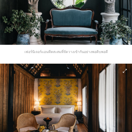
เฟอร์นิเจอร์แอนทีคสะสมที่จัดวางเข้ากันอย่างพอดิบพอดี