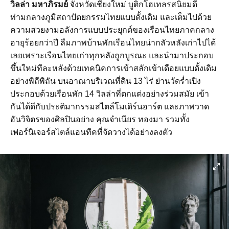
วิลล่า มหาภิรมย์
จังหวัดเชียงใหม่ บูติกโฮเทลรสนิยมดี
ท่ามกลางภูมิสถาปัตยกรรมไทยแบบดั้งเดิม และเต็มไปด้วย
ความสวยงามอลังการแบบประยุกต์ของเรือนไทยภาคกลาง
อายุร้อยกว่าปี ลืมภาพบ้านพักเรือนไทยน่ากลัวหลังเก่าไปได้
เลยเพราะเรือนไทยเก่าทุกหลังถูกบูรณะ และนำมาประกอบ
ขึ้นใหม่ทีละหลังด้วยเทคนิคการเข้าสลักเข้าเดือยแบบดั้งเดิม
อย่างพิถีพิถัน บนอาณาบริเวณที่ดิน 13 ไร่ ย่านวัดร่ำเปิง
ประกอบด้วยเรือนพัก 14 วิลล่าที่ตกแต่งอย่างร่วมสมัย เข้า
กันได้ดีกับประติมากรรมสไตล์โมเดิร์นอาร์ต และภาพวาด
อันวิจิตรของศิลปินอย่าง คุณจำเนียร ทองมา รวมทั้ง
เฟอร์นิเจอร์สไตล์แอนทีคที่จัดวางได้อย่างลงตัว