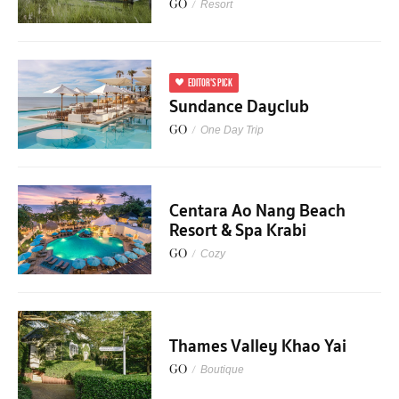
GO
/
Resort
EDITOR'S PICK
Sundance Dayclub
GO
/
One Day Trip
Centara Ao Nang Beach
Resort & Spa Krabi
GO
/
Cozy
Thames Valley Khao Yai
GO
/
Boutique