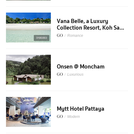
Vana Belle, a Luxury
Collection Resort, Koh Sa...
GO
/
Romance
SPONSORED
Onsen @ Moncham
GO
/
Luxurious
Mytt Hotel Pattaya
GO
/
Modern