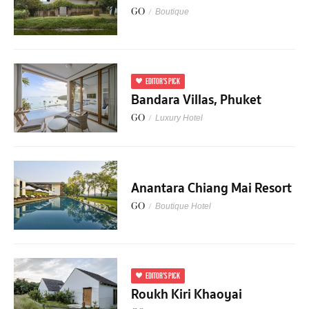
GO
/
Boutique
EDITOR'S PICK
Bandara Villas, Phuket
GO
/
Luxury Hotel
Anantara Chiang Mai Resort
GO
/
Boutique Hotel
EDITOR'S PICK
Roukh Kiri Khaoyai