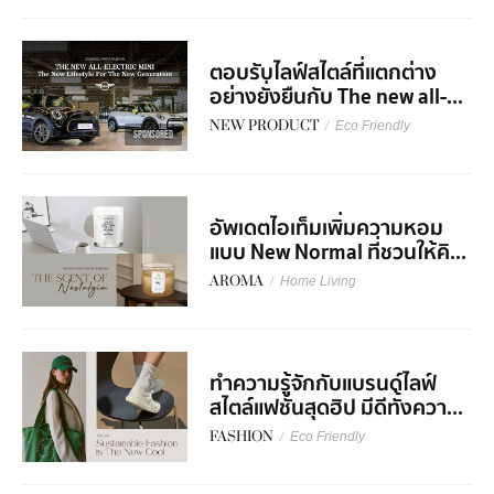
ตอบรับไลฟ์สไตล์ที่แตกต่าง
อย่างยั่งยืนกับ The new all-...
NEW PRODUCT
/
Eco Friendly
SPONSORED
อัพเดตไอเท็มเพิ่มความหอม
แบบ New Normal ที่ชวนให้คิ...
AROMA
/
Home Living
ทำความรู้จักกับแบรนด์ไลฟ์
สไตล์แฟชั่นสุดฮิป มีดีทั้งควา...
FASHION
/
Eco Friendly