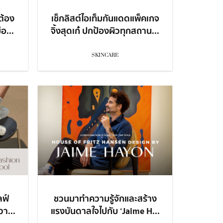
่ต้อง
เช็กลิสต์ไอเท็มกันแดดแพ็คเกจ
ือ...
จิ้งสุดเก๋ ปกป้องผิวทุกสถาน...
SKINCARE
ลฟ์
ชวนมาทำความรู้จักและสร้าง
วา...
แรงบันดาลใจไปกับ ‘Jaime H...