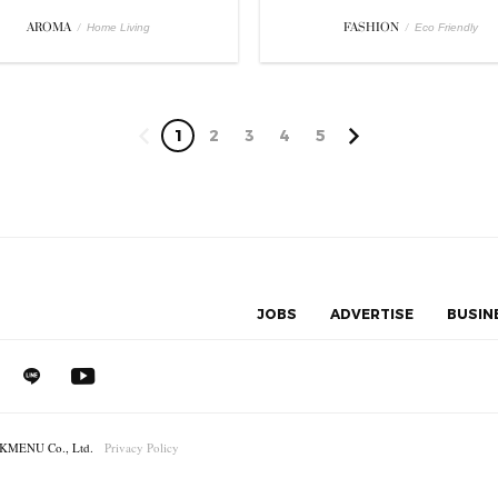
AROMA
/
FASHION
/
Home Living
Eco Friendly
1
2
3
4
5
JOBS
ADVERTISE
BUSIN
MENU Co., Ltd.
Privacy Policy