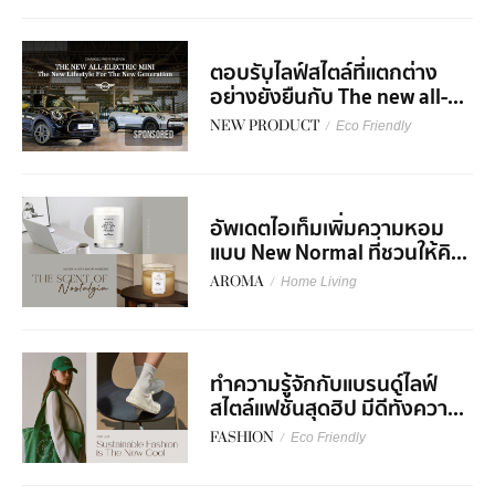
ตอบรับไลฟ์สไตล์ที่แตกต่าง
อย่างยั่งยืนกับ The new all-...
NEW PRODUCT
/
Eco Friendly
SPONSORED
อัพเดตไอเท็มเพิ่มความหอม
แบบ New Normal ที่ชวนให้คิ...
AROMA
/
Home Living
ทำความรู้จักกับแบรนด์ไลฟ์
สไตล์แฟชั่นสุดฮิป มีดีทั้งควา...
FASHION
/
Eco Friendly