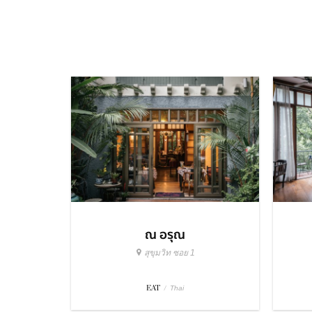
ณ อรุณ
สุขุมวิท ซอย 1
EAT
/
Thai