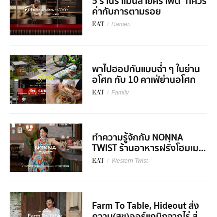
5 ร้านราเมนสายคราฟต์ ที่ควร
ค่ากับการตามรอย
EAT
/
Ramen
พาไปฮอปกันแบบฉ่ำ ๆ ในย่าน
อโศก กับ 10 คาเฟ่ย่านอโศก
EAT
/
Family
ทำความรู้จักกับ NONNA
TWIST ร้านอาหารฝรั่งโฮมเม...
EAT
/
Western Twist
Farm To Table, Hideout ส่ง
ความ(สุข)ออร์แกนิกจากไร่ สู่...