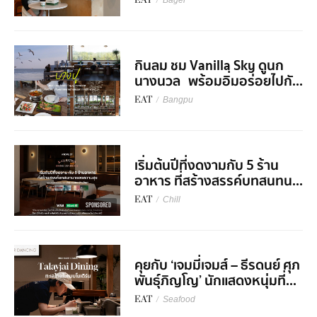
EAT
/
Bagel
กินลม ชม Vanilla Sky ดูนก
นางนวล พร้อมอิ่มอร่อยไปกั...
EAT
/
Bangpu
เริ่มต้นปีที่งดงามกับ 5 ร้าน
อาหาร​ ที่สร้างสรรค์บทสนทน...
EAT
/
Chill
SPONSORED
คุยกับ ‘เจมมี่เจมส์ – ธีรดนย์ ศุภ
พันธุ์ภิญโญ’ นักแสดงหนุ่มที่...
EAT
/
Seafood