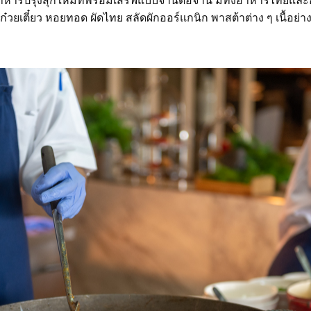
หารปรุงสุกใหม่ที่พร้อมเสิร์ฟแบบจานต่อจาน มีทั้งอาหารไทยแ
ก๋วยเตี๋ยว หอยทอด ผัดไทย สลัดผักออร์แกนิก พาสต้าต่าง ๆ เนื้อย่าง