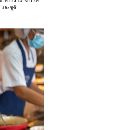
ละอาหารนานาชาติให้
 และซูชิ