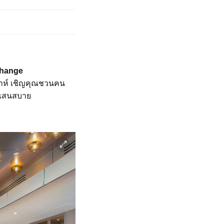
hange
ดาห์ เชิญคุณชวนคน
ศแสนสบาย