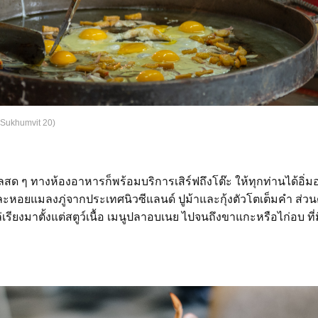
 Sukhumvit 20)
ด ๆ ทางห้องอาหารก็พร้อมบริการเสิร์ฟถึงโต๊ะ ให้ทุกท่านได้อิ่มอ
ละหอยแมลงภู่จากประเทศนิวซีแลนด์ ปูม้าและกุ้งตัวโตเต็มคำ ส่วน
รียงมาตั้งแต่สตูว์เนื้อ เมนูปลาอบเนย ไปจนถึงขาแกะหรือไก่อบ ที่ม