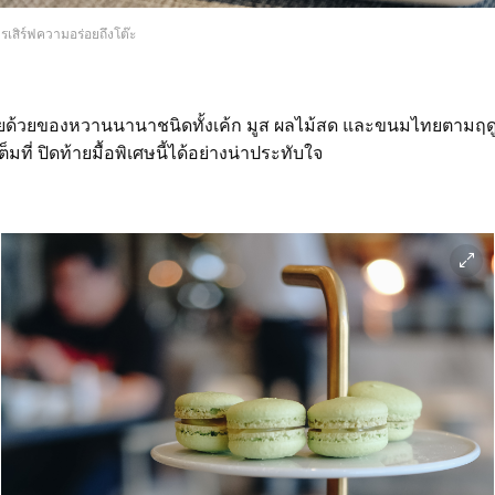
รเสิร์ฟความอร่อยถึงโต๊ะ
ยด้วยของหวานนานาชนิดทั้งเค้ก มูส ผลไม้สด และขนมไทยตามฤดู
มที่ ปิดท้ายมื้อพิเศษนี้ได้อย่างน่าประทับใจ