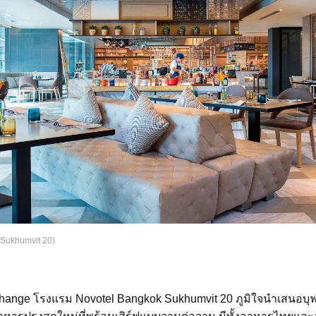
 Sukhumvit 20)
hange โรงแรม Novotel Bangkok Sukhumvit 20 ภูมิใจนำเสนอบุฟ