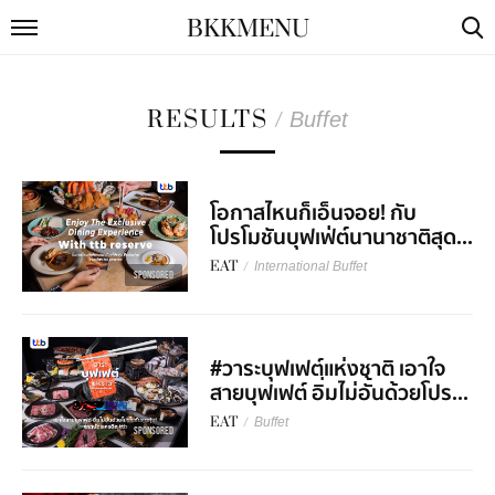
BKKMENU
RESULTS
/
Buffet
โอกาสไหนก็เอ็นจอย! กับ
โปรโมชันบุฟเฟ่ต์นานาชาติสุด...
EAT
/
International Buffet
SPONSORED
#วาระบุฟเฟต์แห่งชาติ เอาใจ
สายบุฟเฟต์ อิ่มไม่อั้นด้วยโปร...
EAT
/
Buffet
SPONSORED