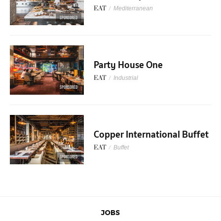
EAT
/
Mediterranean
SPONSORED
Party House One
EAT
/
Industrial
SPONSORED
Copper International Buffet
EAT
/
Buffet
SPONSORED
JOBS