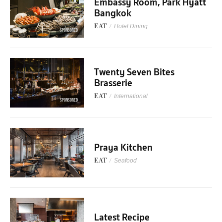
Embassy Room, Park Hyatt
Bangkok
EAT
/
Hotel Dining
SPONSORED
Twenty Seven Bites
Brasserie
EAT
/
International
SPONSORED
Praya Kitchen
EAT
/
Seafood
Latest Recipe