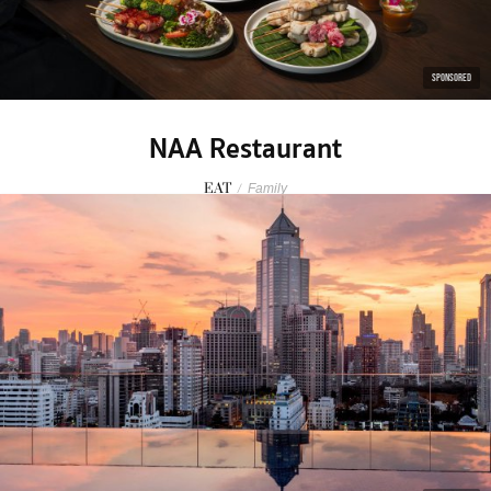
SPONSORED
NAA Restaurant
EAT
/
Family