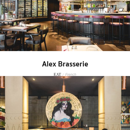
Alex Brasserie
EAT
/
French