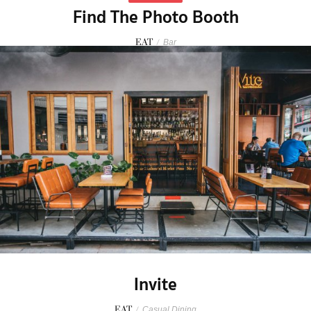
Find The Photo Booth
EAT
/
Bar
Invite
EAT
/
Casual Dining