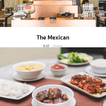
The Mexican
EAT
/
Vintage