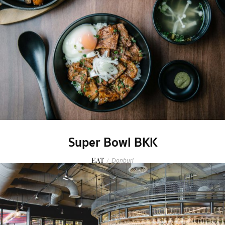
Super Bowl BKK
EAT
/
Donburi