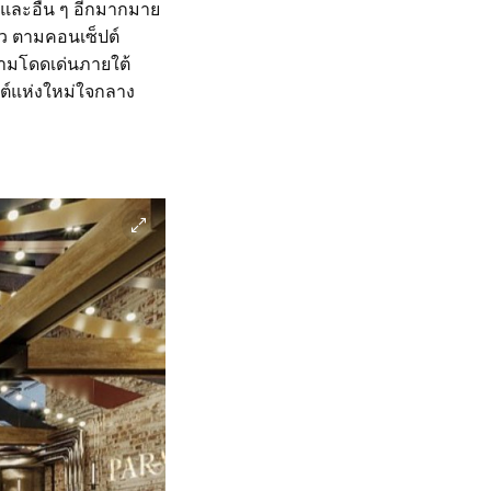
 และอื่น ๆ อีกมากมาย
ัว ตามคอนเซ็ปต์
วามโดดเด่นภายใต้
าต์แห่งใหม่ใจกลาง