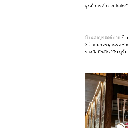
ศูนย์การค้า centralwO
บ้านเบญจรงค์ปาย
ร้า
3 ด้วยมาตรฐานรสชาติ
รางวัลมิชลิน ‘บิบ กูร์