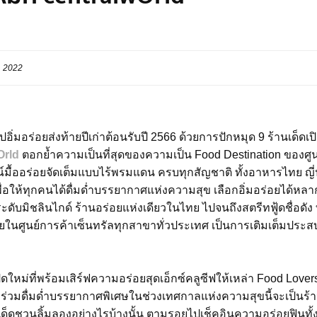
, 2022
งไปอิ่มอร่อยส่งท้ายปีเก่าต้อนรับปี 2566 ด้วยการปักหมุด 9 ร้านเด็ด
Orld
ตอกย้ำความเป็นที่สุดของความเป็น Food Destination ของศูนย
มื้ออร่อยจัดเต็มแบบไร้พรมแดน ครบทุกสัญชาติ ทั้งอาหารไทย ญี่ป
พื่อให้ทุกคนได้ดื่มด่ำบรรยากาศแห่งความสุข เลือกอิ่มอร่อยได้ห
่ระดับมิชลินไกด์ ร้านอร่อยแห่งเดียวในไทย ไปจนถึงสตรีทฟู้ดชื่อดัง 
ในศูนย์การค้าเซ็นทรัลทุกสาขาทั่วประเทศ เป็นการเติมเต็มประ
ิดใหม่ที่พร้อมเสิร์ฟความอร่อยสุดเอ็กซ์คลูซีฟให้เหล่า Food Love
ร่วมดื่มด่ำบรรยากาศพิเศษในช่วงเทศกาลแห่งความสุขนี้จะเป็นร
เด็ดชวนลิ้มลองอย่างไรบ้างนั้น ตามรอยไปเช็คอินความอร่อยฟินทั้