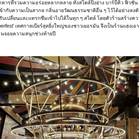
าหารที่รวมความอร่อยหลากหลาย ทั้งสไตล์ปิ้งย่าง บาร์บีคิว ฟิวชัน
้ากับความเป็นสากล กลิ่นอายวัฒนธรรมชาติอื่น ๆ ไว้ได้อย่างลงต
ปรับเปลี่ยนและแทรกซึมเข้าไปได้ในทุก ๆ สไตล์ โดยตัวร้านสร้างค
fest’ เทศกาลเบียร์สุดยิ่งใหญ่ของชาวเยอรมัน จึงเป็นร้านแฮงเอ
อ็นจอยความสนุกช่วงท้ายปี