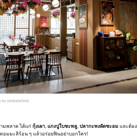
 by centralwOrld)
ห้ามพลาด ได้แก่
กุ้งเผา
,
แกงปูใบชะพลู
,
ปลากะพงผัดชะอม
และต้อ
้าวหอมมะลิร้อน ๆ แล้วอร่อยฟินอย่าบอกใคร!