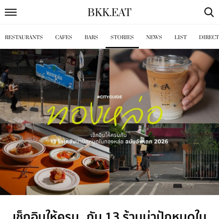
BKK
.
EAT
RESTAURANTS
CAFES
BARS
STORIES
NEWS
LIST
DIREC
เช็กอินให้ครบ กับ 13 ร้านน่าปักหมุดใน