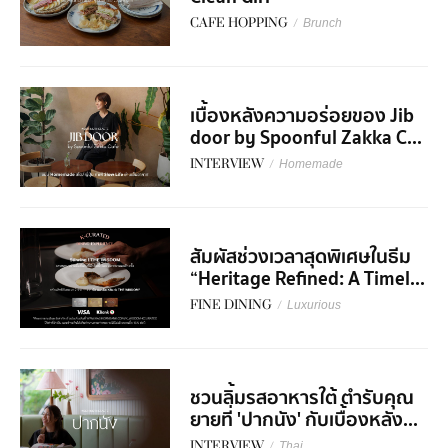
CAFE HOPPING
/
Brunch
เบื้องหลังความอร่อยของ Jib
door by Spoonful Zakka C...
INTERVIEW
/
Homemade
สัมผัสช่วงเวลาสุดพิเศษในธีม
“Heritage Refined: A Timel...
FINE DINING
/
Luxurious
ชวนลิ้มรสอาหารใต้ ตำรับคุณ
ยายที่ 'ปากนัง' กับเบื้องหลัง...
INTERVIEW
/
Thai