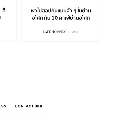
ที่
พาไปฮอปกันแบบฉ่ำ ๆ ในย่าน
ย
อโศก กับ 10 คาเฟ่ย่านอโศก
CAFE HOPPING
/
Family
ESS
CONTACT BKK.