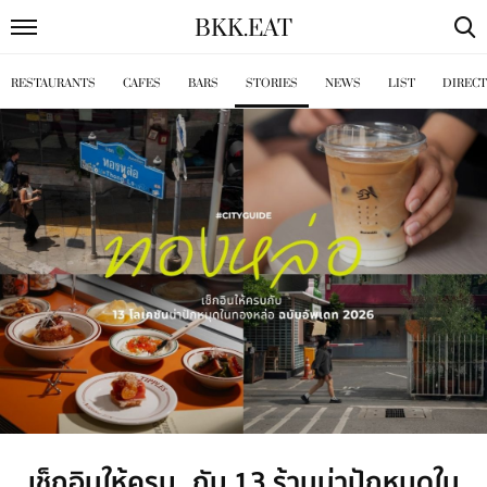
BKK
.
EAT
RESTAURANTS
CAFES
BARS
STORIES
NEWS
LIST
DIREC
เช็กอินให้ครบ กับ 13 ร้านน่าปักหมุดใน