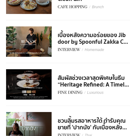
CAFE HOPPING
/
Brunch
เบื้องหลังความอร่อยของ Jib
door by Spoonful Zakka C...
INTERVIEW
/
Homemade
สัมผัสช่วงเวลาสุดพิเศษในธีม
“Heritage Refined: A Timel...
FINE DINING
/
Luxurious
ชวนลิ้มรสอาหารใต้ ตำรับคุณ
ยายที่ 'ปากนัง' กับเบื้องหลัง...
INTERVIEW
/
Thai