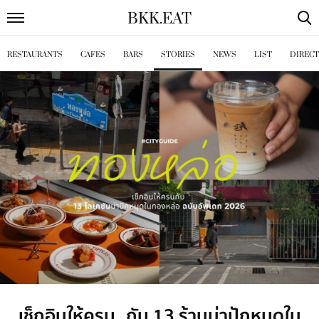
BKK
.
EAT
RESTAURANTS
CAFES
BARS
STORIES
NEWS
LIST
DIREC
เช็กอินให้ครบ กับ 13 ร้านน่าปักหมุดใน