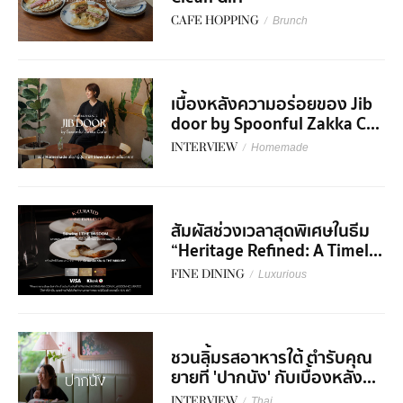
CAFE HOPPING
/
Brunch
เบื้องหลังความอร่อยของ Jib
door by Spoonful Zakka C...
INTERVIEW
/
Homemade
สัมผัสช่วงเวลาสุดพิเศษในธีม
“Heritage Refined: A Timel...
FINE DINING
/
Luxurious
ชวนลิ้มรสอาหารใต้ ตำรับคุณ
ยายที่ 'ปากนัง' กับเบื้องหลัง...
INTERVIEW
/
Thai