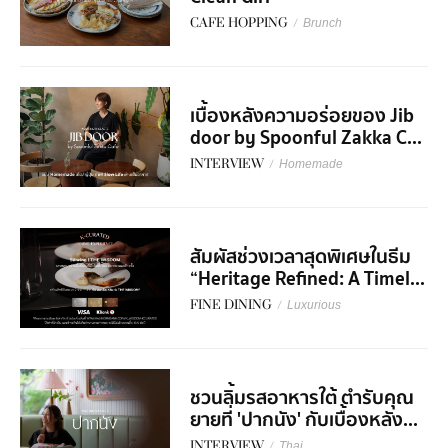
CAFE HOPPING
/
Brunch
เบื้องหลังความอร่อยของ Jib
door by Spoonful Zakka C...
INTERVIEW
/
Homemade
สัมผัสช่วงเวลาสุดพิเศษในธีม
“Heritage Refined: A Timel...
FINE DINING
/
Luxurious
ชวนลิ้มรสอาหารใต้ ตำรับคุณ
ยายที่ 'ปากนัง' กับเบื้องหลัง...
INTERVIEW
/
Thai