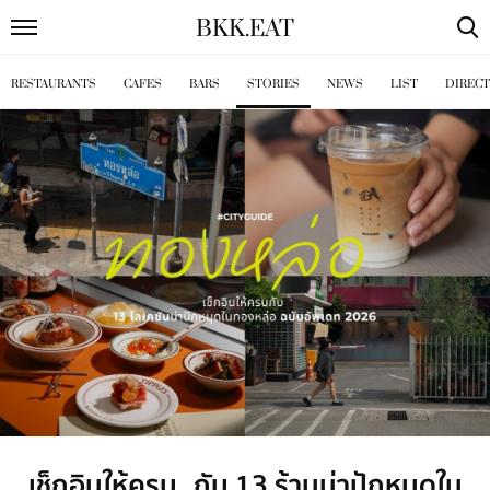
BKK
.
EAT
RESTAURANTS
CAFES
BARS
STORIES
NEWS
LIST
DIREC
เช็กอินให้ครบ กับ 13 ร้านน่าปักหมุดใน