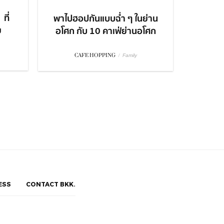
ที่
พาไปฮอปกันแบบฉ่ำ ๆ ในย่าน
ย
อโศก กับ 10 คาเฟ่ย่านอโศก
CAFE HOPPING
/
Family
ESS
CONTACT BKK.