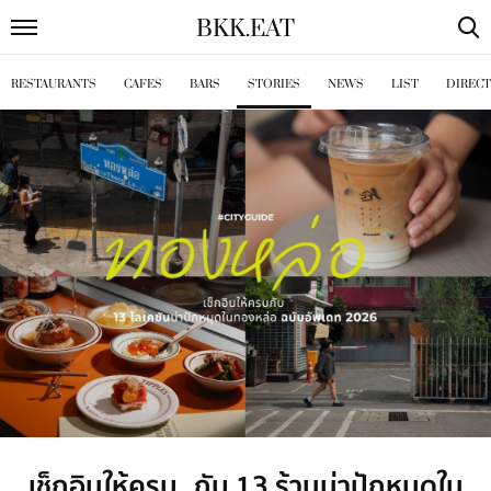
BKK
.
EAT
RESTAURANTS
CAFES
BARS
STORIES
NEWS
LIST
DIREC
เช็กอินให้ครบ กับ 13 ร้านน่าปักหมุดใน