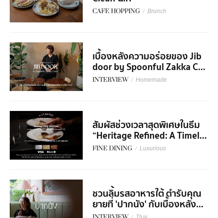
CAFE HOPPING
/
Brunch
เบื้องหลังความอร่อยของ Jib
door by Spoonful Zakka C...
INTERVIEW
/
Homemade
สัมผัสช่วงเวลาสุดพิเศษในธีม
“Heritage Refined: A Timel...
FINE DINING
/
Luxurious
ชวนลิ้มรสอาหารใต้ ตำรับคุณ
ยายที่ 'ปากนัง' กับเบื้องหลัง...
INTERVIEW
/
Thai