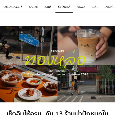
BKK
.
EAT
RESTAURANTS
CAFES
BARS
STORIES
NEWS
LIST
DIREC
เช็กอินให้ครบ กับ 13 ร้านน่าปักหมุดใน