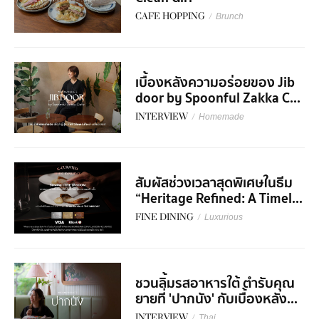
CAFE HOPPING
/
Brunch
เบื้องหลังความอร่อยของ Jib
door by Spoonful Zakka C...
INTERVIEW
/
Homemade
สัมผัสช่วงเวลาสุดพิเศษในธีม
“Heritage Refined: A Timel...
FINE DINING
/
Luxurious
ชวนลิ้มรสอาหารใต้ ตำรับคุณ
ยายที่ 'ปากนัง' กับเบื้องหลัง...
INTERVIEW
/
Thai