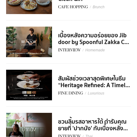
CAFE HOPPING
/
Brunch
เบื้องหลังความอร่อยของ Jib
door by Spoonful Zakka C...
INTERVIEW
/
Homemade
สัมผัสช่วงเวลาสุดพิเศษในธีม
“Heritage Refined: A Timel...
FINE DINING
/
Luxurious
ชวนลิ้มรสอาหารใต้ ตำรับคุณ
ยายที่ 'ปากนัง' กับเบื้องหลัง...
INTERVIEW
/
Thai