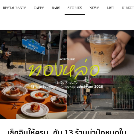
BKK
.
EAT
RESTAURANTS
CAFES
BARS
STORIES
NEWS
LIST
DIREC
เช็กอินให้ครบ กับ 13 ร้านน่าปักหมุดใน