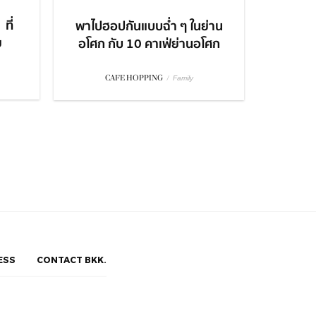
ที่
พาไปฮอปกันแบบฉ่ำ ๆ ในย่าน
ย
อโศก กับ 10 คาเฟ่ย่านอโศก
CAFE HOPPING
/
Family
ESS
CONTACT BKK.