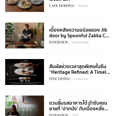
CAFE HOPPING
/
Brunch
เบื้องหลังความอร่อยของ Jib
door by Spoonful Zakka C...
INTERVIEW
/
Homemade
สัมผัสช่วงเวลาสุดพิเศษในธีม
“Heritage Refined: A Timel...
FINE DINING
/
Luxurious
ชวนลิ้มรสอาหารใต้ ตำรับคุณ
ยายที่ 'ปากนัง' กับเบื้องหลัง...
INTERVIEW
/
Thai