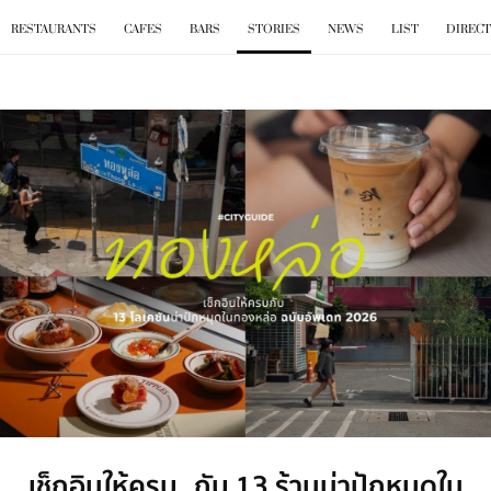
BKK
.
EAT
RESTAURANTS
CAFES
BARS
STORIES
NEWS
LIST
DIREC
เช็กอินให้ครบ กับ 13 ร้านน่าปักหมุดใน