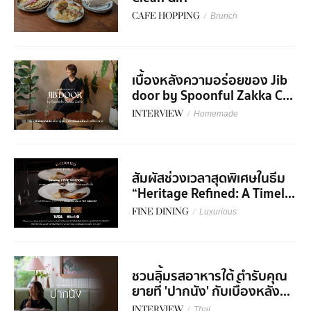
CAFE HOPPING
/
Brunch
เบื้องหลังความอร่อยของ Jib
door by Spoonful Zakka C...
INTERVIEW
/
Homemade
สัมผัสช่วงเวลาสุดพิเศษในธีม
“Heritage Refined: A Timel...
FINE DINING
/
Luxurious
ชวนลิ้มรสอาหารใต้ ตำรับคุณ
ยายที่ 'ปากนัง' กับเบื้องหลัง...
INTERVIEW
/
Thai