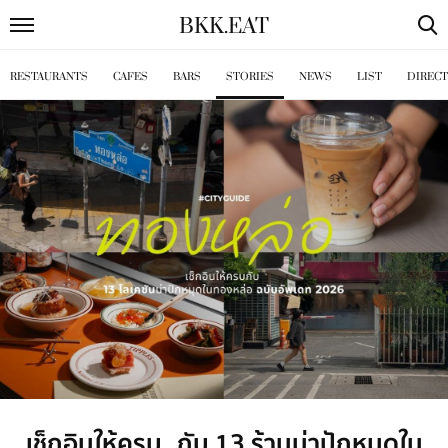
BKK
.
EAT
RESTAURANTS
CAFES
BARS
STORIES
NEWS
LIST
DIREC
เช็กอินให้ครบ กับ 13 ร้านน่าปักหมุดใน