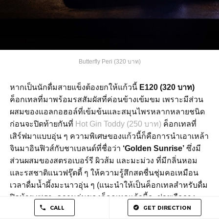
Butterfly Peri (320 บาท)
หากเป็นนักดื่มสายแข็งต้องยกให้แก้วนี้
E120 (320 บาท)
ค็อกเทลที่มาพร้อมรสสัมผัสที่ค่อนข้างเข้มขม เพราะมีส่วน
ผสมของแอลกอฮอล์ที่เข้มข้นและสมุนไพรหลากหลายชนิด
ก่อนจะปิดท้ายกันที่
Hot Gin Toddy (250 บาท)
ค็อกเทลที่
เสิร์ฟมาแบบอุ่น ๆ ความพิเศษของแก้วนี้ก็คือการนำเอาเหล้า
จินมาอินฟิวส์กับชาเบลนด์ที่ชื่อว่า
‘Golden Sunrise’
ซึ่งมี
ส่วนผสมของสตรอเบอร์รี ผิวส้ม และมะม่วง ที่มีกลิ่นหอม
และรสชาติแนวฟรุ๊ตตี้ ๆ ให้ความรู้สึกสดชื่นชุ่มคอเหมือน
เวลาดื่มน้ำผึ้งมะนาวอุ่น ๆ (แนะนำให้เป็นค็อกเทลสำหรับดื่ม
ปิดท้าย เพราะความอุ่นของค็อกเทลแก้วนี้จะช่วยเจือจาง
CALL
GET DIRECTION
ความเข้มข้นของแอลกอฮอล์ และเติมความสดชื่นหลังดื่มได้