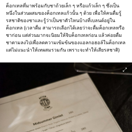
ค็อกเทลที่มาพร้อมกับชาถ้วยเล็ก ๆ หรือแก้วเล็ก ๆ ซึ่งเป็น
หนึ่งในส่วนผสมของค็อกเทลแก้วนั้น ๆ ด้วย เพื่อให้คนดื่มรู้
รสชาติของชาและรู้ว่าเป็นชาตัวไหนบ้างที่เบลนด์อยู่ใน
ค็อกเทล (เวลาดื่ม สามารถเลือกได้เลยว่าจะดื่มค็อกเทลหรือ
ชาก่อน แต่ส่วนมากจะนิยมให้จิบค็อกเทลก่อน แล้วค่อยดื่ม
ชาตามลงไปเพื่อลดความเข้มข้นของแอลกอฮอล์ในค็อกเทล
แต่ไม่แนะนำให้เทผสมรวมกัน เพราะจะทำให้เสียรสชาติ)