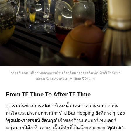
การครีเอตเมนูค็อกเทลจากการนำเครื่องดื่มแอลกอฮอล์มาอินฟิวส์เข้ากับชา
ออร์แกนิกเบลนด์ของ TE Time & Space
From TE Time To After TE Time
จุดเริ่มต้นของการเปิดบาร์แห่งนี้ เกิดจากความชอบ ความ
สนใจ และประสบการณ์การไป Bar Hopping ยังที่ต่าง ๆ ของ
‘คุณปอ-ภาพพจน์ รัตนกุล’
เจ้าของร้านและบาร์เทนเดอร์
หนุ่มมากฝีมือ ซึ่งเขาเองนั้นมีศักดิ์เป็นน้องชายของ
‘คุณปลา-