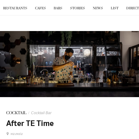
BKK
.
EAT
RESTAURANTS
CAFES
BARS
STORIES
NEWS
LIST
DIREC
COCKTAIL
/
Cocktail Bar
After TE Time
ทองหล่อ