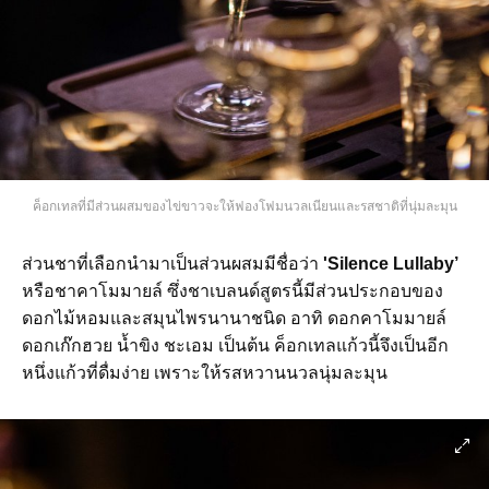
ค็อกเทลที่มีส่วนผสมของไข่ขาวจะให้ฟองโฟมนวลเนียนและรสชาติที่นุ่มละมุน
ส่วนชาที่เลือกนำมาเป็นส่วนผสมมีชื่อว่า
'Silence Lullaby’
หรือชาคาโมมายล์ ซึ่งชาเบลนด์สูตรนี้มีส่วนประกอบของ
ดอกไม้หอมและสมุนไพรนานาชนิด อาทิ ดอกคาโมมายล์
ดอกเก๊กฮวย น้ำขิง ชะเอม เป็นต้น ค็อกเทลแก้วนี้จึงเป็นอีก
หนึ่งแก้วที่ดื่มง่าย เพราะให้รสหวานนวลนุ่มละมุน