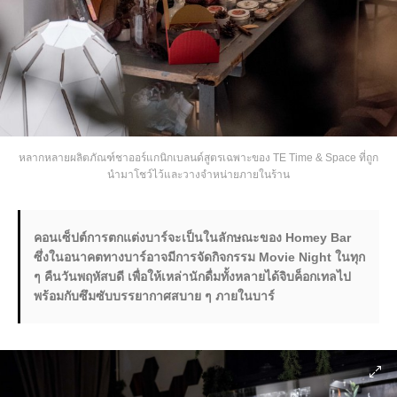
หลากหลายผลิตภัณฑ์ชาออร์แกนิกเบลนด์สูตรเฉพาะของ TE Time & Space ที่ถูก
นำมาโชว์ไว้และวางจำหน่ายภายในร้าน
คอนเซ็ปต์การตกแต่งบาร์จะเป็นในลักษณะของ Homey Bar
ซึ่งในอนาคตทางบาร์อาจมีการจัดกิจกรรม Movie Night ในทุก
ๆ คืนวันพฤหัสบดี เพื่อให้เหล่านักดื่มทั้งหลายได้จิบค็อกเทลไป
พร้อมกับซึมซับบรรยากาศสบาย ๆ ภายในบาร์