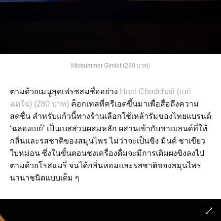
Midsummer Gimlet (280 บาท)
ตามด้วยเมนูสุดเฟรชสมชื่ออย่าง
Hae! Chodchaii (แฮ่!
ฉดใฉ) (280 บาท)
ค็อกเทลที่ครีเอตขึ้นมาเพื่อสื่อถึงความ
สดชื่น สำหรับแก้วนี้ทางร้านเลือกใช้เหล้ารัมของไทยแบรนด์
‘ฉลองเบย์’ เป็นเบสส่วนผสมหลัก ผสานเข้ากับชาเบลนด์ที่ให้
กลิ่นและรสชาติของสมุนไพร ไม่ว่าจะเป็นขิง มินต์ ชาเขียว
ใบหม่อน ซึ่งในขั้นตอนชงเครื่องดื่มจะมีการเติมผงขิงลงไป
ตามด้วยโรสแมรี่ จนได้กลิ่นหอมและรสชาติของสมุนไพร
นานาชนิดแบบเต็ม ๆ