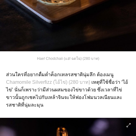
Hae! Chodchaii (แฮ่! ฉดใฉ) (280 บาท)
ส่วนใครที่อยากดื่มด่ำค็อกเทลรสชาตินุ่มลึก ต้องเมนู
Chamomile Silverfizz (ไอ้ไข่) (280 บาท)
เหตุที่ใช้ชื่อว่า ‘ไอ้
ไข่’ นั่นก็เพราะว่ามีส่วนผสมของไข่ขาวด้วย ซึ่งเวลาที่ไข่
ขาวนั้นถูกเชคไปกับเหล้าจินจะให้ฟองโฟมนวลเนียนและ
รสชาติที่นุ่มละมุน