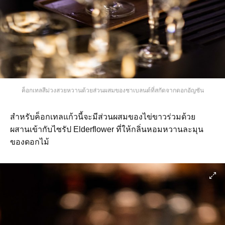
ค็อกเทลสีม่วงสวยหวานด้วยส่วนผสมของชาเบลนด์ที่สกัดจากดอกอัญชัน
สำหรับค็อกเทลแก้วนี้จะมีส่วนผสมของไข่ขาวร่วมด้วย
ผสานเข้ากับไซรัป Elderflower ที่ให้กลิ่นหอมหวานละมุน
ของดอกไม้