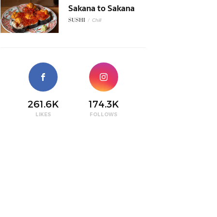
Sakana to Sakana
SUSHI
/
Chill
261.6K
174.3K
LIKES
FOLLOWS