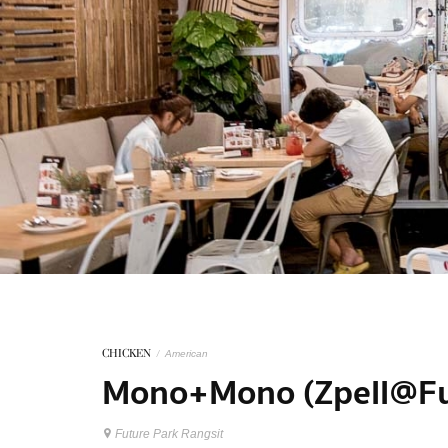
CHICKEN
/
American
Mono+Mono (Zpell@Fu
Future Park Rangsit