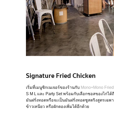
Signature Fried Chicken
เริ่มที่เมนูซิกเนเจอร์ของร้านกับ
Mono+Mono Fried
S M L
และ
Party Set
พร้อมกับเลือกซอสของไก่ได้ถ
มันฝรั่งทอดหรือจะเป็นมันฝรั่งทอดชูสตริงสูตรเฉ
ข้าวเหนียว
หรือ
ผักดองเพิ่มได้อีกด้วย