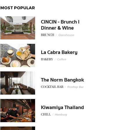
MOST POPULAR
CINCIN - Brunch l
Dinner & Wine
BRUNCH
/
Glasshouse
La Cabra Bakery
BAKERY
/
Coffee
The Norm Bangkok
COCKTAIL BAR
/
Rooftop Bar
Kiwamiya Thailand
CHILL
/
Hamburg