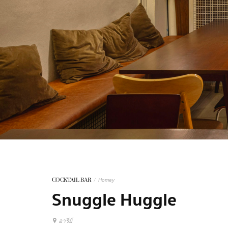
COCKTAIL BAR
/
Homey
Snuggle Huggle
อารีย์