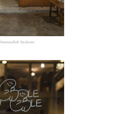
้อมคอนเซ็ปต์ ‘ห้องนั่งเล่น’