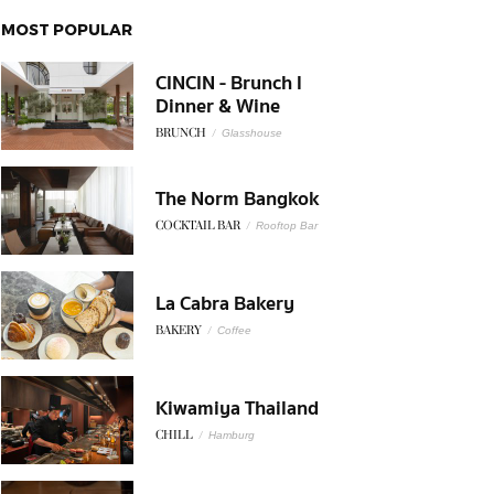
MOST POPULAR
CINCIN - Brunch l
Dinner & Wine
BRUNCH
/
Glasshouse
The Norm Bangkok
COCKTAIL BAR
/
Rooftop Bar
La Cabra Bakery
BAKERY
/
Coffee
Kiwamiya Thailand
CHILL
/
Hamburg