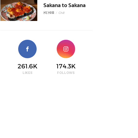
Sakana to Sakana
SUSHI
/
Chill
261.6K
174.3K
LIKES
FOLLOWS