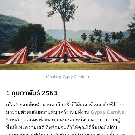
(Photo by Gypsy Carnival)
1 กุมภาพันธ์ 2563
เมื่อสายลมเย็นพัดผ่านมาอีกครั้งก็ได้เวลาที่เหล่ายิปซีได้ออก
มารวมตัวพบกับความสนุกครั้งใหม่ที่งาน
Gypsy Carnival
5
เทศกาลดนตรีที่จะพาทุกคนหลีกหนีจากความวุ่นวายสู่
พื้นที่แห่งความเสรี ที่พร้อมจะทำให้คุณได้อิ่มเอมไปกับ
จินตนาการ แฟชั่นแห่งเสรีชน รวมถึงมิตรภาพ รอยยิ้ม และ