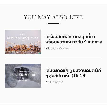
YOU MAY ALSO LIKE
เตรียมสัมผัสความสนุกที่มา
พร้อมความหนาวกับ 9 เทศกาล
ดนตรีส่งท้ายปี
MUSIC
/
Festival
เดินตลาดชิค ๆ ชมงานดนตรีเก๋
ๆ สุดสัปดาห์นี้ (16-18
พฤศจิกายน)
ART
/
Music