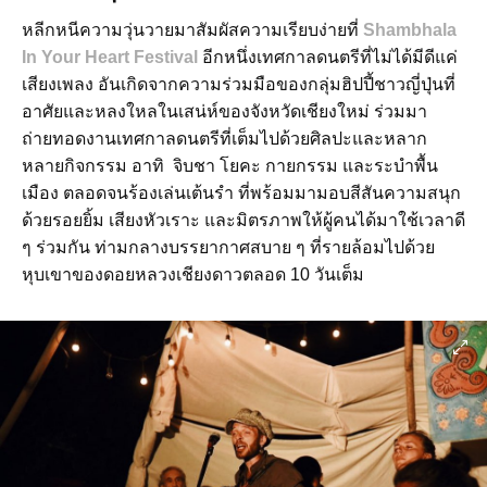
หลีกหนีความวุ่นวายมาสัมผัสความเรียบง่ายที่
Shambhala
In Your Heart Festival
อีกหนึ่งเทศกาลดนตรีที่ไม่ได้มีดีแค่
เสียงเพลง อันเกิดจากความร่วมมือของกลุ่มฮิปปี้ชาวญี่ปุ่นที่
อาศัยและหลงใหลในเสน่ห์ของจังหวัดเชียงใหม่ ร่วมมา
ถ่ายทอดงานเทศกาลดนตรีที่เต็มไปด้วยศิลปะและหลาก
หลายกิจกรรม อาทิ จิบชา โยคะ กายกรรม และระบำพื้น
เมือง ตลอดจนร้องเล่นเต้นรำ ที่พร้อมมามอบสีสันความสนุก
ด้วยรอยยิ้ม เสียงหัวเราะ และมิตรภาพให้ผู้คนได้มาใช้เวลาดี
ๆ ร่วมกัน ท่ามกลางบรรยากาศสบาย ๆ ที่รายล้อมไปด้วย
หุบเขาของดอยหลวงเชียงดาวตลอด 10 วันเต็ม