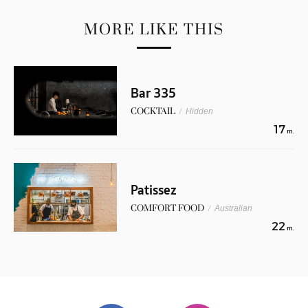
MORE LIKE THIS
Bar 335
COCKTAIL
/
Hidden
17
m.
Patissez
COMFORT FOOD
/
Australian
22
m.