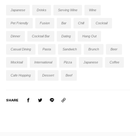
Japanese
Drinks
Serving Wine
Wine
Pet Friendly
Fusion
Bar
Chill
Cocktail
Dinner
Cocktail Bar
Dating
Hang Out
Casual Dining
Pasta
Sandwich
Brunch
Beer
Mocktail
International
Pizza
Japanese
Coffee
Cafe Hopping
Dessert
Beef
SHARE