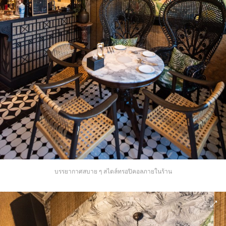
บรรยากาศสบาย ๆ สไตล์ทรอปิคอลภายในร้าน