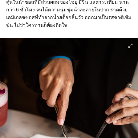
ตุ๋นในน้ำซอสที่มีส่วนผสมของโชยุ มิริน และกระเทียม นาน
กว่า 6 ชั่วโมง จนได้ความนุ่มชุ่มฉ่ำละลายในปาก ราดด้วย
เดมิเกลซซอสที่ทำจากน้ำสต็อกลิ้นวัว ออกมาเป็นรสชาติเข้ม
ข้น ไม่ว่าใครทานก็ต้องติดใจ