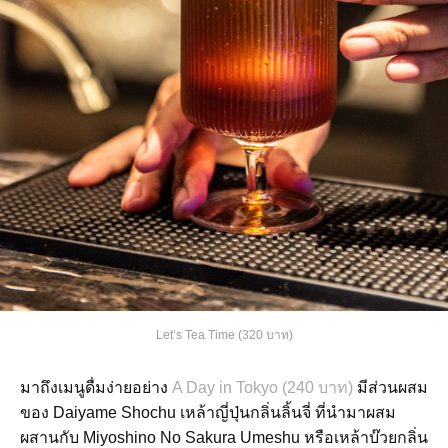
Let’s Tea Time (320 บาท)
มาถึงเมนูดื่มง่ายอย่าง
A Day in Tokyo (240 บาท)
มีส่วนผสม
ของ Daiyame Shochu เหล้าญี่ปุ่นกลิ่นลิ้นจี่ ที่นำมาผสม
ผสานกับ Miyoshino No Sakura Umeshu หรือเหล้าบ๊วยกลิ่น