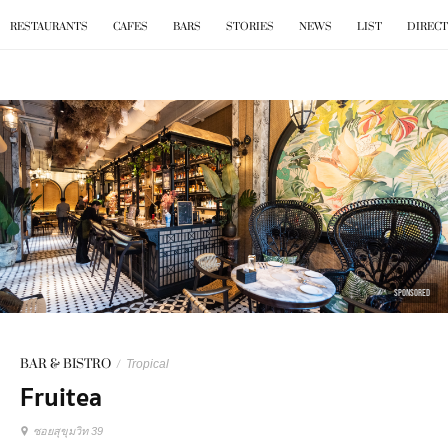
BKK
.
EAT
RESTAURANTS
CAFES
BARS
STORIES
NEWS
LIST
DIREC
SPONSORED
BAR & BISTRO
/
Tropical
Fruitea
ซอยสุขุมวิท 39