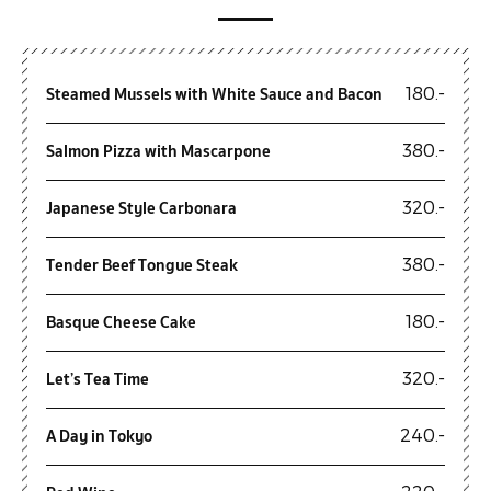
Steamed Mussels with White Sauce and Bacon
180.-
Salmon Pizza with Mascarpone
380.-
Japanese Style Carbonara
320.-
Tender Beef Tongue Steak
380.-
Basque Cheese Cake
180.-
Let’s Tea Time
320.-
A Day in Tokyo
240.-
220.-