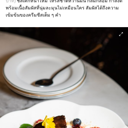
บาท)
ชีสเค้กหน้าไหม้ ให้รสชาติหวานมัน กลมกล่อม กำลังดี
พร้อมเนื้อสัมผัสที่นุ่มละมุนไม่เหมือนใคร สัมผัสได้ถึงความ
เข้มข้นของครีมชีสเต็ม ๆ คำ