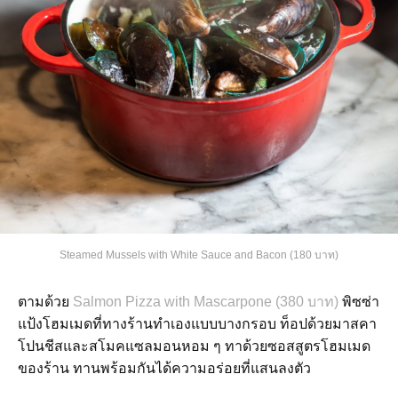
Steamed Mussels with White Sauce and Bacon (180 บาท)
ตามด้วย
Salmon Pizza with Mascarpone (380 บาท)
พิซซ่า
แป้งโฮมเมดที่ทางร้านทำเองแบบบางกรอบ ท็อปด้วยมาสคา
โปนชีสและสโมคแซลมอนหอม ๆ ทาด้วยซอสสูตรโฮมเมด
ของร้าน ทานพร้อมกันได้ความอร่อยที่แสนลงตัว