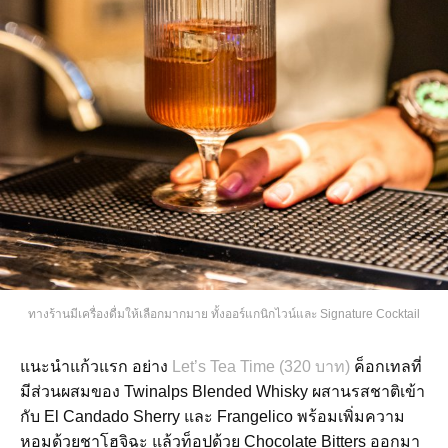
ทางร้านมีเครื่องดื่มให้เลือกมากมาย ทั้งออร์แกนิกไวน์และ Signature Cocktail
แนะนำแก้วแรก อย่าง
Let’s Tea Time (320 บาท)
ค็อกเทลที่
มีส่วนผสมของ Twinalps Blended Whisky ผสานรสชาติเข้า
กับ El Candado Sherry และ Frangelico พร้อมเพิ่มความ
หอมด้วยชาโฮจิฉะ แล้วท็อปด้วย Chocolate Bitters ออกมา