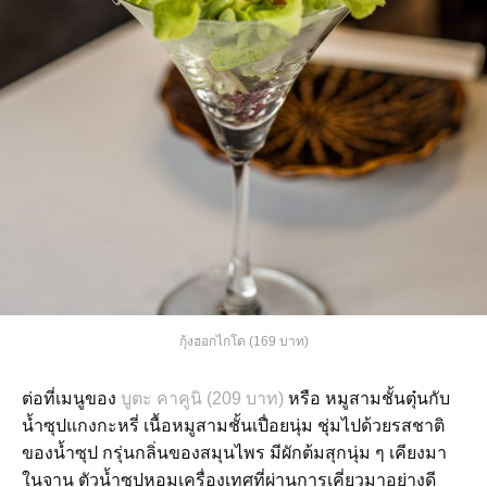
กุ้งฮอกไกโด (169 บาท)
ต่อที่เมนูของ
บูตะ คาคูนิ (209 บาท)
หรือ หมูสามชั้นตุ๋นกับ
น้ำซุปแกงกะหรี่ เนื้อหมูสามชั้นเปื่อยนุ่ม ชุ่มไปด้วยรสชาติ
ของน้ำซุป กรุ่นกลิ่นของสมุนไพร มีผักต้มสุกนุ่ม ๆ เคียงมา
ในจาน ตัวน้ำซุปหอมเครื่องเทศที่ผ่านการเคี่ยวมาอย่างดี