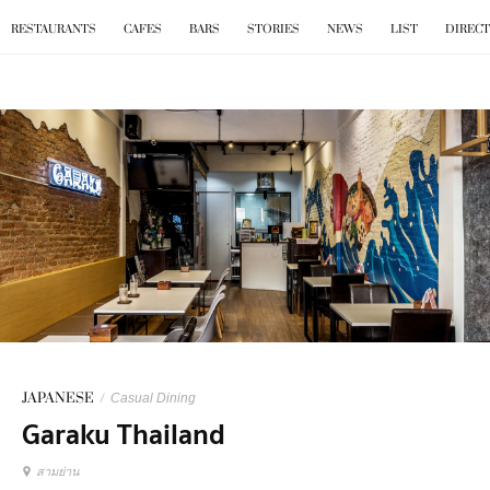
BKK
.
EAT
RESTAURANTS
CAFES
BARS
STORIES
NEWS
LIST
DIREC
JAPANESE
/
Casual Dining
Garaku Thailand
สามย่าน