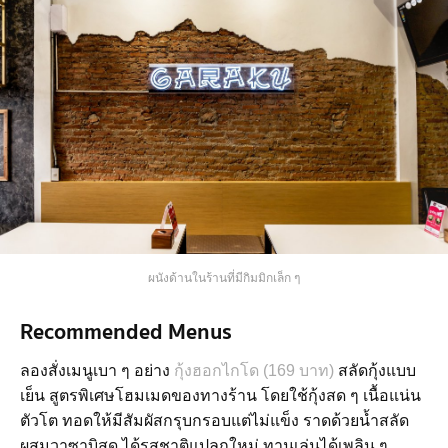
ผนังด้านในร้านที่มีกิมมิกเล็ก ๆ
Recommended Menus
ลองสั่งเมนูเบา ๆ อย่าง
กุ้งฮอกไกโด (169 บาท)
สลัดกุ้งแบบ
เย็น สูตรพิเศษโฮมเมดของทางร้าน โดยใช้กุ้งสด ๆ เนื้อแน่น
ตัวโต ทอดให้มีสัมผัสกรุบกรอบแต่ไม่แข็ง ราดด้วยน้ำสลัด
ผสมวาซาบิสด ได้รสชาติแปลกใหม่ ทานเล่นได้เพลิน ๆ