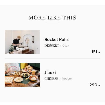
MORE LIKE THIS
Rocket Rolls
DESSERT
/
Cozy
151
m.
Jiaozi
CHINESE
/
Modern
290
m.