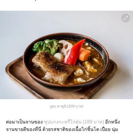
บูตะ คาคูนิ (209 บาท)
ต่อมาเป็นจานของ
ซุปแกงกะหรี่ไก่ตุ๋น (189 บาท)
อีกหนึ่ง
จานขายดีของที่นี่ ด้วยรสชาติของเนื้อไก่ชิ้นโต เปื่อย นุ่ม