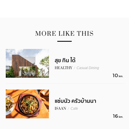
MORE LIKE THIS
สุข กิน ได้
HEALTHY
/
Casual Dining
10
km.
แซ่บนัว ครัวบ้านนา
ISAAN
/
Cafe
16
km.