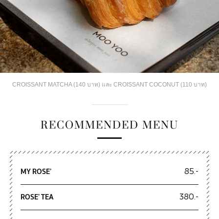
CROISSANT MATCHA (140 บาท) และ CROISSANT COCONUT (110 บาท)
RECOMMENDED MENU
MY ROSE’
85.-
ROSE’ TEA
380.-