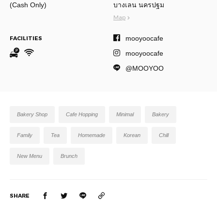
(Cash Only)
บางเลน นครปฐม
Map
mooyoocafe
FACILITIES
mooyoocafe
@MOOYOO
Bakery Shop
Cafe Hopping
Minimal
Bakery
Family
Tea
Homemade
Korean
Chill
New Menu
Brunch
SHARE