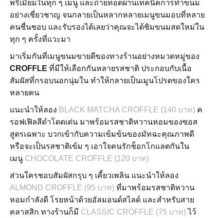
พรีเมียมในทุก ๆ เมนู และถ่ายทอดผ่านเทคนิคการทำขนม
อย่างเชี่ยวชาญ จนกลายเป็นหลากหลายเมนูขนมอบที่หลาย
คนชื่นชอบ และรับรองได้เลยว่าคุณจะได้ชิมขนมสดใหม่ใน
ทุก ๆ ครั้งที่แวะมา
มาเริ่มกันที่เมนูขนมขายดีของทางร้านอย่างหมวดหมู่ของ
CROFFLE
ที่มีให้เลือกกันหลายรสชาติ ประกอบกับเนื้อ
สัมผัสที่กรอบนอกนุ่มใน ทำให้กลายเป็นเมูนโปรดของใคร
หลายคน
แนะนำให้ลอง
BLACK MATCHA CROFFLE (140 บาท)
ค
รอฟเฟิลสีดำโดดเด่น มาพร้อมรสชาติหวานหอมของซอส
สูตรเฉพาะ บวกเข้ากับความเข้มข้นของมัทฉะคุณภาพดี
หรือจะเป็นรสชาติเข้ม ๆ เอาใจคนรักช็อกโกแลตกันใน
เมนู
CHOCOLATE CROFFLE (120 บาท)
ส่วนใครชอบสัมผัสกรุบ ๆ เคี้ยวเพลิน แนะนำให้ลอง
ALMOND CROFFLE (95 บาท)
ที่มาพร้อมรสชาติหวาน
หอมกำลังดี โรยหน้าด้วยอัลมอนด์สไลด์ และสำหรับสาย
คลาสสิก ทางร้านก็มี
CLASSIC CROFFLE (75 บาท)
ไว้