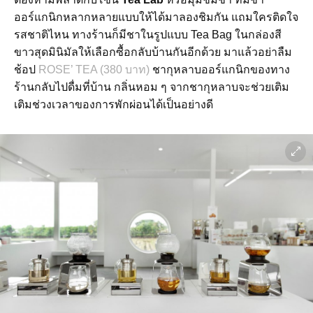
ออร์แกนิกหลากหลายแบบให้ได้มาลองชิมกัน แถมใครติดใจ
รสชาติไหน ทางร้านก็มีชาในรูปแบบ Tea Bag ในกล่องสี
ขาวสุดมินิมัลให้เลือกซื้อกลับบ้านกันอีกด้วย มาแล้วอย่าลืม
ช้อป
ROSE’ TEA (380 บาท)
ชากุหลาบออร์แกนิกของทาง
ร้านกลับไปดื่มที่บ้าน กลิ่นหอม ๆ จากชากุหลาบจะช่วยเติม
เติมช่วงเวลาของการพักผ่อนได้เป็นอย่างดี