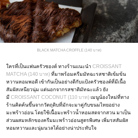
BLACK MATCHA CROFFLE (140 บาท)
ใครที่เป็นแฟนครัวซองต์ ทางร้านแนะนำ
CROISSANT
MATCHA (140 บาท)
ที่มาพร้อมครีมมัทฉะรสชาติเข้มข้น
หวานหอมพอดี เข้ากันเป็นอย่างดีกับแป้งครัวซองต์ที่มีเนื้อ
สัมผัสเหนียวนุ่ม แต่นอกจากรสชาติมัทฉะแล้ว ยัง
มี
CROISSANT COCONUT (110 บาท)
เมนูน้องใหม่ที่ทาง
ร้านคิดค้นขึ้นจากวัตถุดิบที่มักจะมาคู่กับขนมไทยอย่าง
มะพร้าวอ่อน โดยใช้เนื้อมะพร้าวน้ำหอมสดจากสวน มาเป็น
ส่วนผสมหลักของครีมมะพร้าวอ่อนสูตรพิเศษ เพิ่มรสสัมผัส
หอมหวานและนุ่มนวลได้อย่างน่าประทับใจ