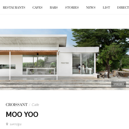
BKK
.
EAT
RESTAURANTS
CAFES
BARS
STORIES
NEWS
LIST
DIREC
SPONSORED
CROISSANT
/
Cafe
MOO YOO
นครปฐม