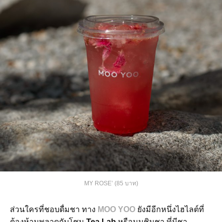
MY ROSE’ (85 บาท)
ส่วนใครที่ชอบดื่มชา ทาง
MOO YOO
ยังมีอีกหนึ่งไฮไลต์ที่
ต้องห้ามพลาดกับโซน
Tea Lab
หรือมุมชิมชา ที่มีชา