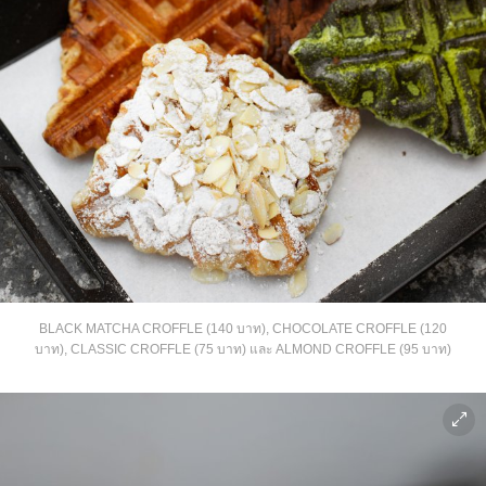
BLACK MATCHA CROFFLE (140 บาท), CHOCOLATE CROFFLE (120
บาท), CLASSIC CROFFLE (75 บาท) และ ALMOND CROFFLE (95 บาท)