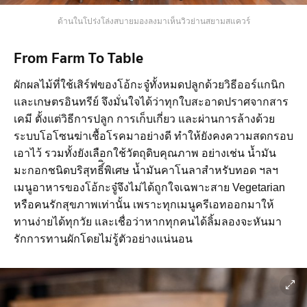
ด้านในโปร่งโล่งสบายมองลงมาเห็นวิวย่านสยามสแควร์
From Farm To Table
ผักผลไม้ที่ใช้เสิร์ฟของโอ้กะจู๋ทั้งหมดปลูกด้วยวิธีออร์แกนิก
และเกษตรอินทรีย์ จึงมั่นใจได้ว่าทุกใบสะอาดปราศจากสาร
เคมี ตั้งแต่วิธีการปลูก การเก็บเกี่ยว และผ่านการล้างด้วย
ระบบโอโซนฆ่าเชื้อโรคมาอย่างดี ทำให้ยังคงความสดกรอบ
เอาไว้ รวมทั้งยังเลือกใช้วัตถุดิบคุณภาพ อย่างเช่น น้ำมัน
มะกอกชนิดบริสุทธิ์ิพิเศษ น้ำมันคาโนลาสำหรับทอด ฯลฯ
เมนูอาหารของโอ้กะจู๋จึงไม่ได้ถูกใจเฉพาะสาย Vegetarian
หรือคนรักสุขภาพเท่านั้น เพราะทุกเมนูครีเอทออกมาให้
ทานง่ายได้ทุกวัย และเชื่อว่าหากทุกคนได้ลิ้มลองจะหันมา
รักการทานผักโดยไม่รู้ตัวอย่างแน่นอน