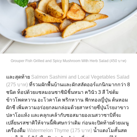
Grouper Fish Grilled and Spicy Mushroom With Herb Salad (450 บาท)
และสุดท้าย
Salmon Sashimi and Local Vegetables Salad
(275 บาท)
ที่รวมผักพื้นบ้านและผักสลัดออร์แกนิกมากกว่า 8
ชนิด ท็อปด้วยแซลมอนซาชิมิชิ้นหนา ควินัว 3 สี ไข่ต้ม
ข้าวโพดหวาน อะโวคาโด พริกหวาน ฟักทองญี่ปุ่น ต้นหอม
ผักชี เพิ่มความอร่อยกลมกล่อมด้วยสาหร่ายซี่ปุ่นโรยงาขาว
ปลาโอแห้ง และคลุกเคล้ากับซอสมายองเนสวาซาบิที่จะ
เปลี่ยนรสชาติให้จานนี้พิเศษกว่าเดิม ก่อนจะปิดท้ายด้วยเมนู
เครื่องดื่ม
Watermelon Thyme (175 บาท)
น้ำแตงโมคั้นสด