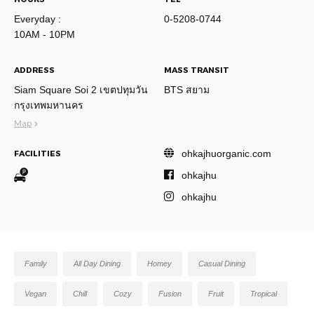
Everyday :
0-5208-0744
10AM - 10PM
ADDRESS
MASS TRANSIT
Siam Square Soi 2 เขตปทุมวัน
BTS สยาม
กรุงเทพมหานคร
Map
ohkajhuorganic.com
FACILITIES
ohkajhu
ohkajhu
Family
All Day Dining
Homey
Casual Dining
Vegan
Chill
Cozy
Fusion
Fruit
Tropical