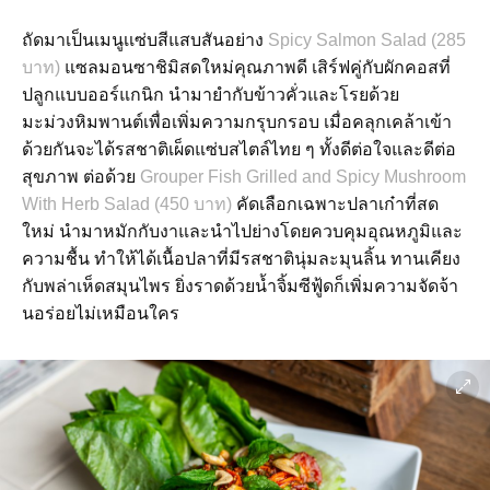
ถัดมาเป็นเมนูเเซ่บสีแสบสันอย่าง
Spicy Salmon Salad (285
บาท)
แซลมอนซาชิมิสดใหม่คุณภาพดี เสิร์ฟคู่กับผักคอสที่
ปลูกแบบออร์แกนิก นำมายำกับข้าวคั่วและโรยด้วย
มะม่วงหิมพานต์เพื่อเพิ่มความกรุบกรอบ เมื่อคลุกเคล้าเข้า
ด้วยกันจะได้รสชาติเผ็ดแซ่บสไตล์ไทย ๆ ทั้งดีต่อใจและดีต่อ
สุขภาพ ต่อด้วย
Grouper Fish Grilled and Spicy Mushroom
With Herb Salad (450 บาท)
คัดเลือกเฉพาะปลาเก๋าที่สด
ใหม่ นำมาหมักกับงาและนำไปย่างโดยควบคุมอุณหภูมิและ
ความชื้น ทำให้ได้เนื้อปลาที่มีรสชาตินุ่มละมุนลิ้น ทานเคียง
กับพล่าเห็ดสมุนไพร ยิ่งราดด้วยน้ำจิ้มซีฟู้ดก็เพิ่มความจัดจ้า
นอร่อยไม่เหมือนใคร