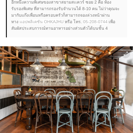
อีกหนึ่งความพิเศษของสาขาสยามสเเควร์ ซอย 2 คือ ห้อง
รับรองพิเศษ ที่สามารถรองรับจำนวนได้ 8-10 คน ไม่ว่าคุณจะ
มากับแก๊งเพื่อนหรือครอบครัวก็สามารถจองล่วงหน้าผ่าน
ทาง
แอปพลิเคชัน OHKAJHU
หรือ โทร.
05-208-0744
เพื่อ
สัมผัสประสบการณ์ทานอาหารอย่างส่วนตัวได้บนชั้น 4