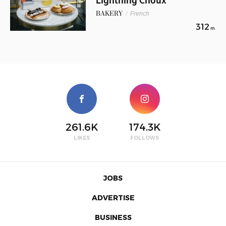
Lightning Choux
BAKERY
/
French
312
m.
261.6K
174.3K
LIKES
FOLLOWS
JOBS
ADVERTISE
BUSINESS