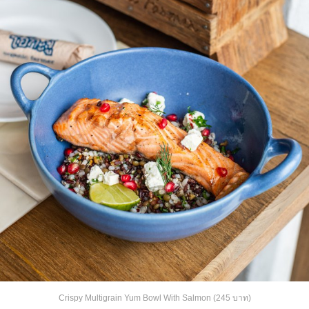
Crispy Multigrain Yum Bowl With Salmon (245 บาท)