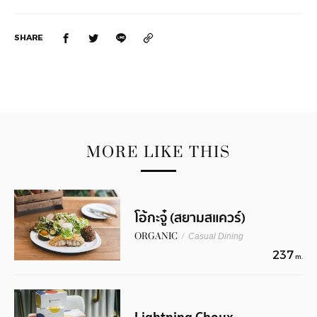
SHARE
MORE LIKE THIS
โอ้กะจู๋ (สยามสแควร์)
ORGANIC
/
Casual Dining
237
m.