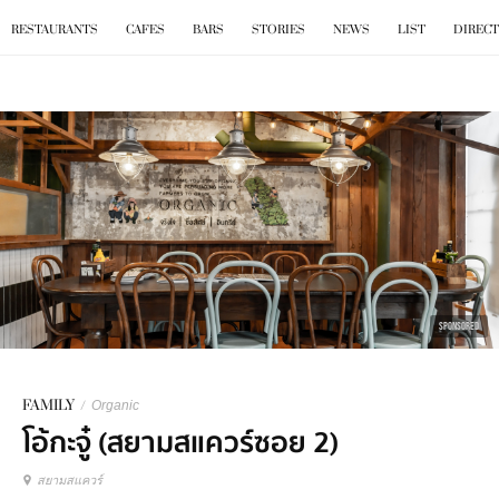
BKK
.
EAT
RESTAURANTS
CAFES
BARS
STORIES
NEWS
LIST
DIREC
SPONSORED
FAMILY
/
Organic
โอ้กะจู๋ (สยามสแควร์ซอย 2)
สยามสแควร์