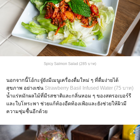
Spicy Salmon Salad (285 บาท)
นอกจากนี้โอ้กะจู๋ยังมีเมนูเครื่องดื่มใหม่ ๆ ที่ดื่มง่ายได้
สุขภาพ อย่างเช่น
Strawberry Basil Infused Water (75 บาท)
น้ำแร่หมักผลไม้ที่มีรสชาติและกลิ่นหอม ๆ ของสตรอเบอร์รี
และใบโหระพา ช่วยแก้ท้องอืดท้องเฟ้อและยังช่วยให้ผิวมี
ความชุ่มชื้นอีกด้วย