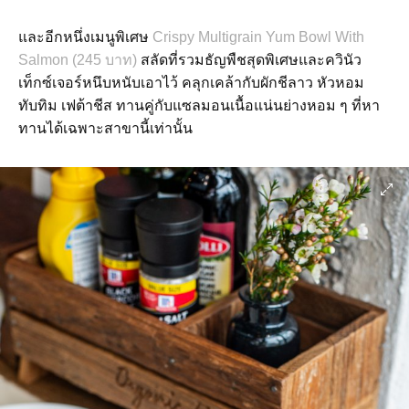
และอีกหนึ่งเมนูพิเศษ
Crispy Multigrain Yum Bowl With
Salmon (245 บาท)
สลัดที่รวมธัญพืชสุดพิเศษและควินัว
เท็กซ์เจอร์หนึบหนับเอาไว้ คลุกเคล้ากับผักชีลาว หัวหอม
ทับทิม เฟต้าชีส ทานคู่กับแซลมอนเนื้อแน่นย่างหอม ๆ ที่หา
ทานได้เฉพาะสาขานี้เท่านั้น