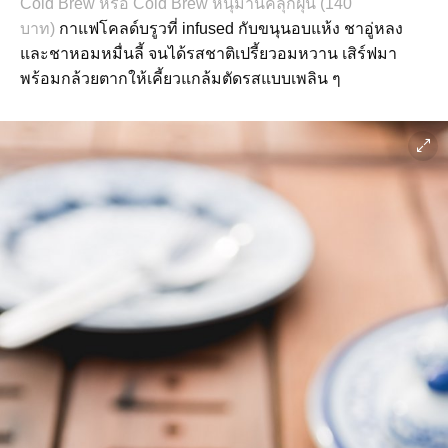
Cold Brew หรือ Cold Brew หนุมานคลุกฝุ่น (140
บาท)
กาแฟโคลด์บรูวที่ infused กับขนุนอบแห้ง ชาอู่หลง
และชาหอมหมื่นลี้ จนได้รสชาติเปรี้ยวอมหวาน เสิร์ฟมา
พร้อมกล้วยตากให้เคี้ยวแกล้มตัดรสแบบเพลิน ๆ