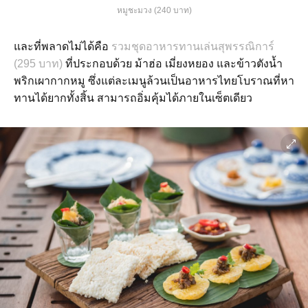
หมูชะมวง (240 บาท)
และที่พลาดไม่ได้คือ
รวมชุดอาหารทานเล่นสุพรรณิการ์
(295 บาท)
ที่ประกอบด้วย ม้าฮ่อ เมี่ยงหยอง และข้าวตังน้ำ
พริกเผากากหมู ซึ่งแต่ละเมนูล้วนเป็นอาหารไทยโบราณที่หา
ทานได้ยากทั้งสิ้น สามารถอิ่มคุ้มได้ภายในเซ็ตเดียว