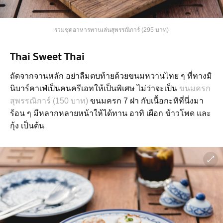
รวมชุดอาหารทานเล่นสุพรรณิการ์ (295 บาท)
Thai Sweet Thai
ถัดจากจานหลัก อย่าลืมตบท้ายด้วยขนมหวานไทย ๆ ที่ทางมิ
นิบาร์คาเฟ่เป็นคนครีเอทให้เป็นพิเศษ ไม่ว่าจะเป็น
ขนมครก
สุพรรณิการ์ (150 บาท)
ขนมครก 7 ฝา กับเนื้อกะทิที่นึ่งมา
ร้อน ๆ มีหลากหลายหน้าให้ได้ทาน อาทิ เผือก ข้าวโพด และ
กุ้ง เป็นต้น