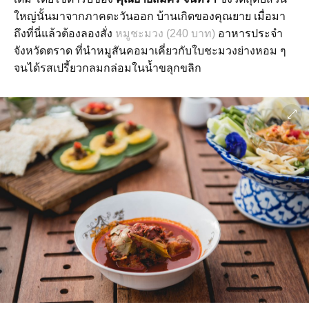
ใหญ่นั้นมาจากภาคตะวันออก บ้านเกิดของคุณยาย เมื่อมา
ถึงที่นี่แล้วต้องลองสั่ง
หมูชะมวง (240 บาท)
อาหารประจำ
จังหวัดตราด ที่นำหมูสันคอมาเคี่ยวกับใบชะมวงย่างหอม ๆ
จนได้รสเปรี้ยวกลมกล่อมในน้ำขลุกขลิก