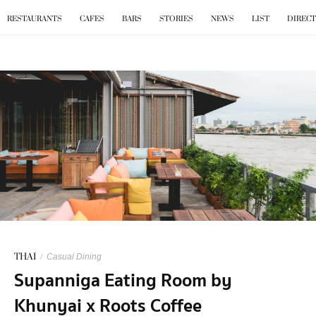
BKK
.
EAT
RESTAURANTS
CAFES
BARS
STORIES
NEWS
LIST
DIREC
THAI
/
Casual Dining
Supanniga Eating Room by
Khunyai x Roots Coffee