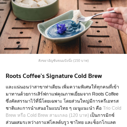
สังขยาอัญชันขนมปังนึ่ง (150 บาท)
Roots Coffee’s Signature Cold Brew
และแน่นอนว่าสาขาท่าเตียน เพิ่มความพิเศษให้ทุกคนที่เข้า
มาทานด้วยการเสิร์ฟกาแฟคุณภาพเยี่ยมจาก Roots Coffee
ซึ่งคัดสรรมาไว้ที่นี่โดยเฉพาะ โดยส่วนใหญ่มีการครีเอทรส
ชาติและการนำเสนอในแบบไทย ๆ เมนูแนะนำ คือ
Trio Cold
Brew หรือ Cold Brew สามเกลอ (120 บาท)
เป็นการมิกซ์
ส่วนผสมระหว่างกาแฟโคลด์บรูว ชาไทย และช็อกโกแลต