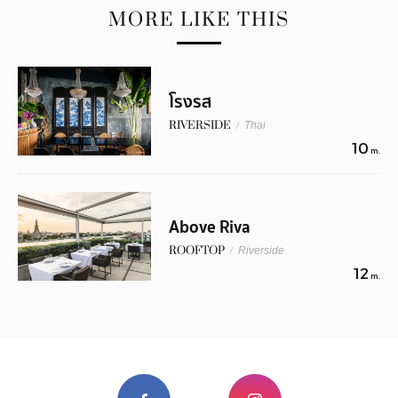
MORE LIKE THIS
โรงรส
RIVERSIDE
/
Thai
10
m.
Above Riva
ROOFTOP
/
Riverside
12
m.