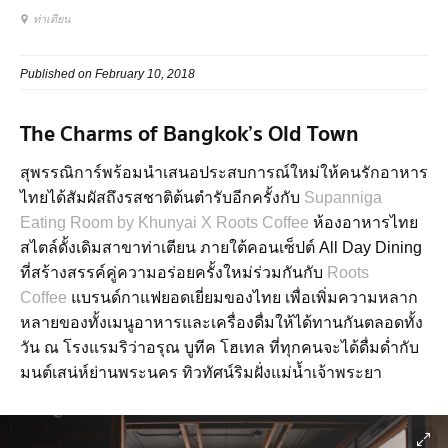
ท่าเตียน
Published on February 10, 2018
The Charms of Bangkok’s Old Town
สุพรรณิการ์พร้อมนำเสนอประสบการณ์ใหม่ให้คนรักอาหาร
ไทยได้สัมผัสถึงรสชาติต้นตำรับอีกครั้งกับ
Supanniga
Eating Room by Khunyai X Roots Coffee
ห้องอาหารไทย
สไตล์ดั้งเดิมสาขาท่าเตียน ภายใต้คอนเซ็ปต์ All Day Dining
ที่สร้างสรรค์คู่ความอร่อยครั้งใหม่ร่วมกันกับ
Roots
Coffee
แบรนด์กาแฟยอดเยี่ยมของไทย เพื่อเพิ่มความหลาก
หลายของทั้งเมนูอาหารและเครื่องดื่มให้ได้ทานกันตลอดทั้ง
วัน ณ โรงแรมริว่าอรุณ บูทีค โฮเทล ที่ทุกคนจะได้ดื่มด่ำกับ
มนต์เสน่ห์ย่านพระนคร ทิวทัศน์ริมฝั่งแม่น้ำเจ้าพระยา