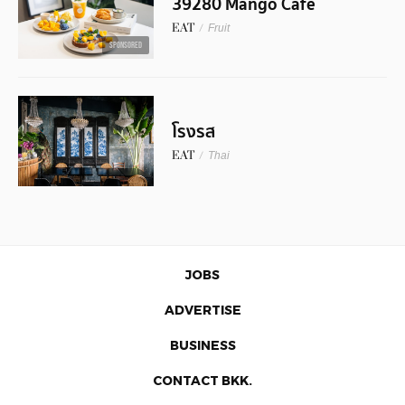
39280 Mango Cafe
EAT
/
Fruit
SPONSORED
โรงรส
EAT
/
Thai
JOBS
ADVERTISE
BUSINESS
CONTACT BKK.