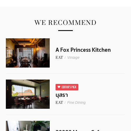
WE RECOMMEND
A Fox Princess Kitchen
EAT
/
Vintage
EDITOR'S PICK
นุสรา
EAT
/
Fine Dining