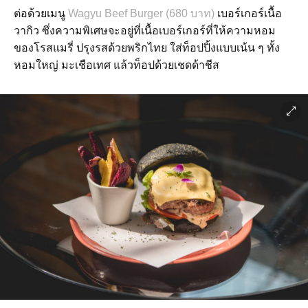
ต่อด้วยเมนู
Wagyu Beef Burger (680 บาท)
เบอร์เกอร์เนื้อ
วากิว ซึ่งความพิเศษจะอยู่ที่เนื้อเบอร์เกอร์ที่ให้ความหอม
ของโรสแมรี่ ปรุงรสด้วยพริกไทย ใส่ท็อปปิ้งแบบเน้น ๆ ทั้ง
หอมใหญ่ มะเชือเทศ แล้วท็อปด้วยเชดด้าชีส