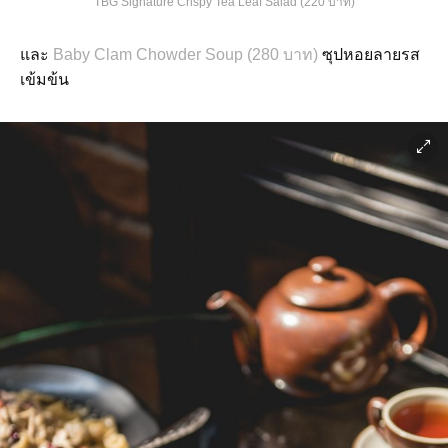
TBG Signature Crispy Tea Leaf Salad (220 บาท)
และ
Baby Clam Chowder Soup (280 บาท)
ซุปหอยลายรส
เข้มข้น