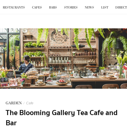
BKK
.
EAT
RESTAURANTS
CAFES
BARS
STORIES
NEWS
LIST
DIREC
GARDEN
/
Cafe
The Blooming Gallery Tea Cafe and
Bar