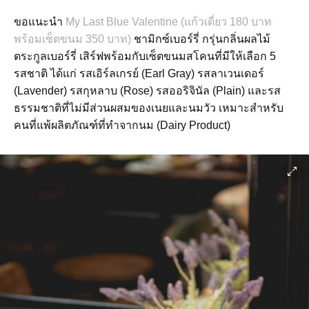
ขอแนะนำ
My Last Blue Valentine (แก้วเดี่ยว 180 บาท
พร้อมเซ็ตขนม 350 บาท)
ชามิกซ์เบอร์รี่ กรุ่นกลิ่นผลไม้
ตระกูลเบอร์รี่ เสิร์ฟพร้อมกับเซ็ตขนมสโคนที่มีให้เลือก 5
รสชาติ ได้แก่ รสเอิร์ลเกรย์ (Earl Gray) รสลาเวนเดอร์
(Lavender) รสกุหลาบ (Rose) รสออริจินัล (Plain) และรส
ธรรมชาติที่ไม่มีส่วนผสมของเนยและนมวัว เหมาะสำหรับ
คนที่แพ้ผลิตภัณฑ์ที่ทำจากนม (Dairy Product)