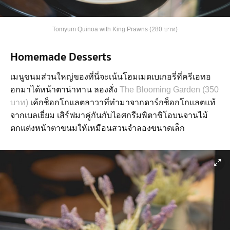
Tomyum Quinoa with King Prawns (280 บาท)
Homemade Desserts
เมนูขนมส่วนใหญ่ของที่นี่จะเน้นโฮมเมดเบเกอรี่ที่ครีเอทอ
อกมาได้หน้าตาน่าทาน ลองสั่ง
The Blooming Garden (350
บาท)
เค้กช็อกโกแลตลาวาที่ทำมาจากดาร์กช็อกโกแลตแท้
จากเบลเยี่ยม เสิร์ฟมาคู่กันกับไอศกรีมพิตาชิโอบนจานไม้
ตกแต่งหน้าตาขนมให้เหมือนสวนจำลองขนาดเล็ก