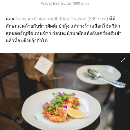
Wagyu Beef Burger (680 บาท)
และ
Tomyum Quinoa with King Prawns (280 บาท)
ที่มี
ลักษณะคล้ายกับข้าวผัดต้มยำกุ้ง แต่ทางร้านเลือกใช้ควินัว
สุดยอดธัญพืชแทนข้าว ก่อนจะนำมาผัดแห้งกับเครื่องต้มยำ
แล้วท็อปด้วยกุ้งตัวโต