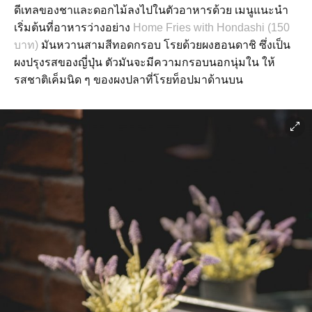
ดีเทลของชาและดอกไม้ลงไปในตัวอาหารด้วย เมนูแนะนำ
เริ่มต้นที่อาหารว่างอย่าง
Home Fries with Hondashi (150
บาท)
มันหวานสามสีทอดกรอบ โรยด้วยผงฮอนดาชิ ซึ่งเป็น
ผงปรุงรสของญี่ปุ่น ตัวมันจะมีความกรอบนอกนุ่มใน ให้
รสชาติเค็มนิด ๆ ของผงปลาที่โรยท็อปมาด้านบน