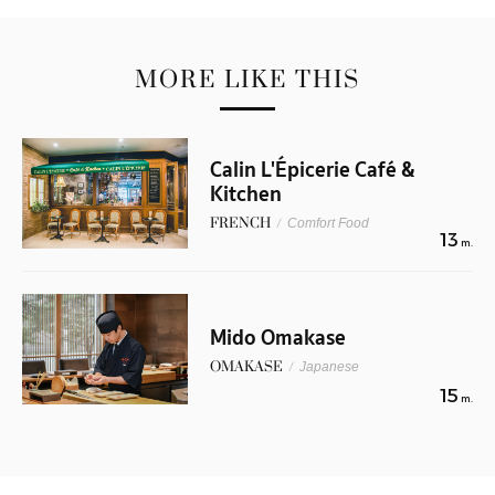
MORE LIKE THIS
Calin L'Épicerie Café &
Kitchen
FRENCH
/
Comfort Food
13
m.
Mido Omakase
OMAKASE
/
Japanese
15
m.