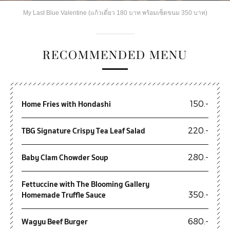
My Last Blue Valentine (แก้วเดี่ยว 180 บาท พร้อมเซ็ตขนม 350 บาท)
RECOMMENDED MENU
Home Fries with Hondashi
150.-
TBG Signature Crispy Tea Leaf Salad
220.-
Baby Clam Chowder Soup
280.-
Fettuccine with The Blooming Gallery
Homemade Truffle Sauce
350.-
Wagyu Beef Burger
680.-